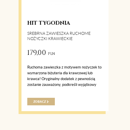
HIT TYGODNIA
SREBRNA ZAWIESZKA RUCHOME
NOŻYCZKI KRAWIECKIE
179,00
PLN
Ruchoma zawieszka z motywem nożyczek to
wymarzona biżuteria dla krawcowej lub
krawca! Oryginalny dodatek z pewnością
zostanie zauważony, podkreśli wyjątkowy
styl swoich właścicieli i ich pasje. Ozdoba
została wykonana ze srebra wysokiej jakości
i rewelacyjnie odnajduje się w różnych
ZOBACZ
stylizacjach, dodając im pazura. Zawieszka
nożyczki to świetny pomysł ...