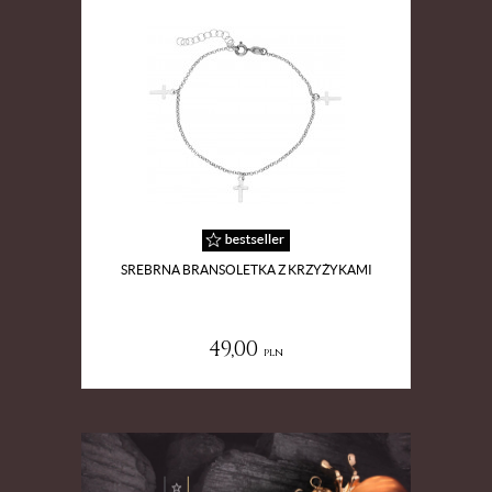
SREBRNA BRANSOLETKA Z KRZYŻYKAMI
SR
49,00
pln