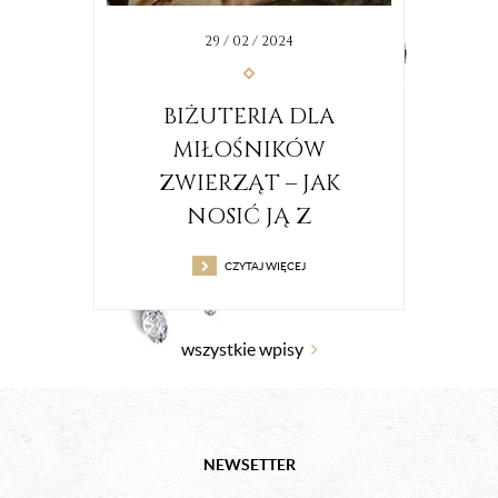
29 / 02 / 2024
BIŻUTERIA DLA
MIŁOŚNIKÓW
ZWIERZĄT – JAK
A
NOSIĆ JĄ Z
D
WDZIĘKIEM I
Z
CZYTAJ WIĘCEJ
STYLEM?
wszystkie wpisy
NEWSETTER