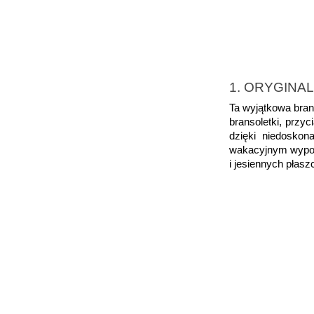
1. ORYGINA
Ta wyjątkowa brans
bransoletki, przy
dzięki niedoskon
wakacyjnym wypocz
i jesiennych płasz