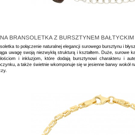
LNA BRANSOLETKA Z BURSZTYNEM BAŁTYCKIM
oletka to połączenie naturalnej elegancji surowego bursztynu i błys
ciąga uwagę swoją niezwykłą strukturą i kształtem. Duże, surowe k
ałościom i inkluzjom, które dodają bursztynowi charakteru i au
ynku, a także świetnie wkomponuje się w jesienne barwy wokół na
czy.