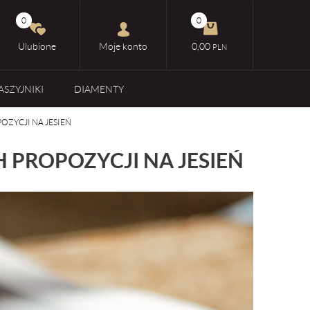
0
0
Ulubione
Moje konto
0,00
PLN
ASZYJNIKI
DIAMENTY
ZYCJI NA JESIEŃ
 PROPOZYCJI NA JESIEŃ