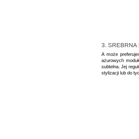
3. SREBRNA
A może preferuje
ażurowych modułów
subtelna. Jej reg
stylizacji lub do 