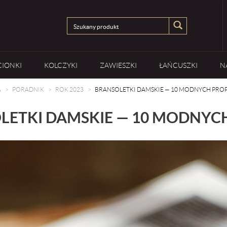
CIONKI
KOLCZYKI
ZAWIESZKI
ŁAŃCUSZKI
N
A
PORADNIK
ROK 2023
BRANSOLETKI DAMSKIE — 10 MODNYCH PROPO
LETKI DAMSKIE — 10 MODNYCH