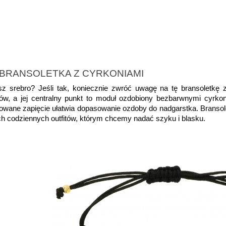
 BRANSOLETKA Z CYRKONIAMI
sz srebro? Jeśli tak, koniecznie zwróć uwagę na tę bransoletkę 
, a jej centralny punkt to moduł ozdobiony bezbarwnymi cyrkonia
ulowane zapięcie ułatwia dopasowanie ozdoby do nadgarstka. Bran
tych codziennych outfitów, którym chcemy nadać szyku i blasku.