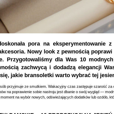
doskonała pora na eksperymentowanie z 
akcesoria. Nowy look z pewnością poprawi
je. Przygotowaliśmy dla Was 10 modnych 
wnością zachwycą i dodadzą elegancji Wasz
ię, jakie bransoletki warto wybrać tej jesien
 osób przyjmuje ze smutkiem. Wakacyjny czas zastępuje szarość za 
w na poprawienie sobie nastroju jest dbanie o swój wygląd — modne
ry moment na wybór nowych, odświeżających dodatków lub ozdób, które