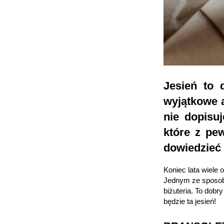
Jesień to 
wyjątkowe 
nie dopisu
które z pe
dowiedzieć s
Koniec lata wiele
Jednym ze sposobó
biżuteria. To dob
będzie ta jesień!