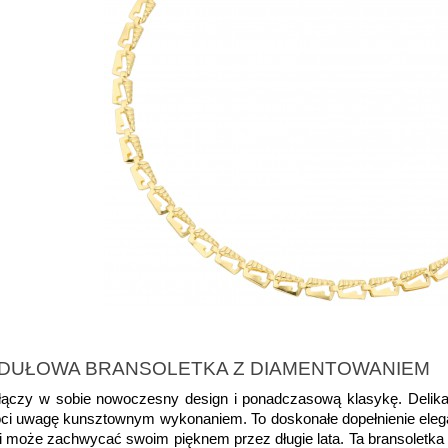
ODUŁOWA BRANSOLETKA Z DIAMENTOWANIEM
a łączy w sobie nowoczesny design i ponadczasową klasykę. Delik
óci uwagę kunsztownym wykonaniem. To doskonałe dopełnienie elegan
e i może zachwycać swoim pięknem przez długie lata. Ta bransoletka 