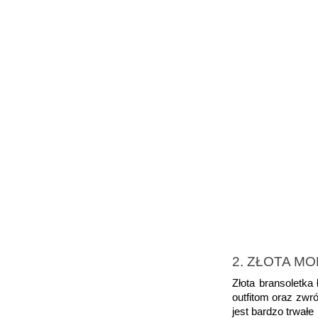
2. ZŁOTA M
Złota bransoletk
outfitom oraz zwr
jest bardzo trwał