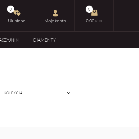
0
0
Ulubione
Moje konto
0,00
PLN
ASZYJNIKI
DIAMENTY
KOLEKCJA