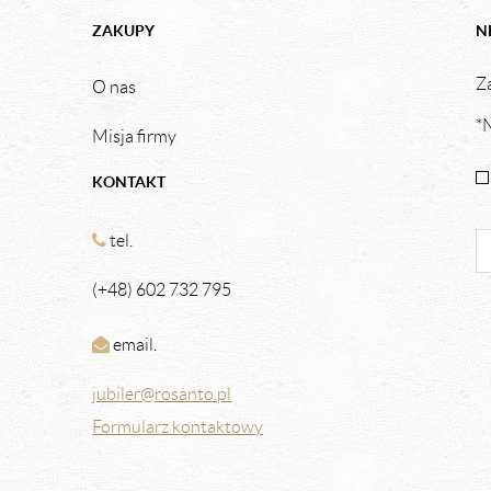
ZAKUPY
N
Za
O nas
*N
Misja firmy
KONTAKT
tel.
(+48) 602 732 795
email.
jubiler@rosanto.pl
Formularz kontaktowy