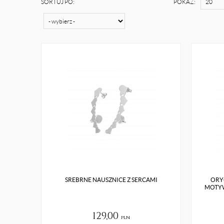
SORTUJ PO:
POKAŻ:
SREBRNE NAUSZNICE Z SERCAMI
ORY
MOTYW
129,00
pln