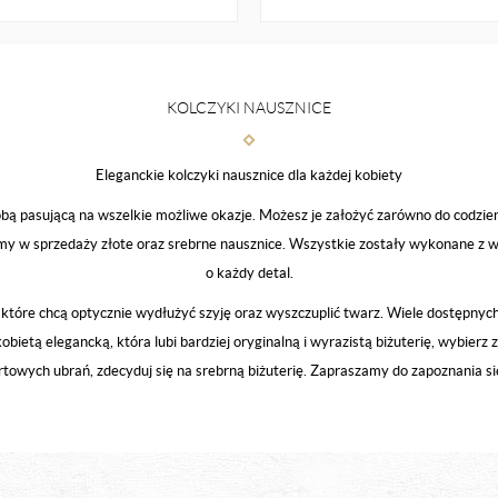
KOLCZYKI NAUSZNICE
Eleganckie kolczyki nausznice dla każdej kobiety
 pasującą na wszelkie możliwe okazje. Możesz je założyć zarówno do codziennej,
my w sprzedaży złote oraz srebrne nausznice. Wszystkie zostały wykonane z wy
o każdy detal.
które chcą optycznie wydłużyć szyję oraz wyszczuplić twarz. Wiele dostępny
 kobietą elegancką, która lubi bardziej oryginalną i wyrazistą biżuterię, wybier
portowych ubrań, zdecyduj się na srebrną biżuterię. Zapraszamy do zapoznania 