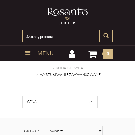
MENU
0
STRONA GŁÓWNA
WYSZUKIWANIE ZAAWANSOWANE
CENA
SORTUJ PO: