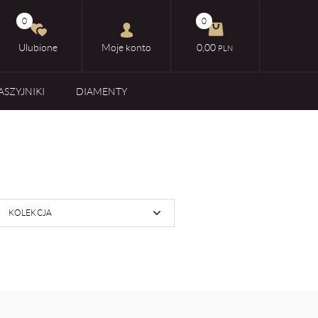
0
0
Ulubione
Moje konto
0,00
PLN
ASZYJNIKI
DIAMENTY
KOLEKCJA