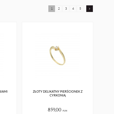
1
2
3
4
5
NIAMI
ZŁOTY DELIKATNY PIERŚCIONEK Z
CYRKONIĄ
859,00
pln