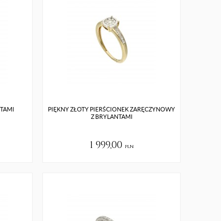
NTAMI
PIĘKNY ZŁOTY PIERŚCIONEK ZARĘCZYNOWY
Z BRYLANTAMI
1 999,00
pln