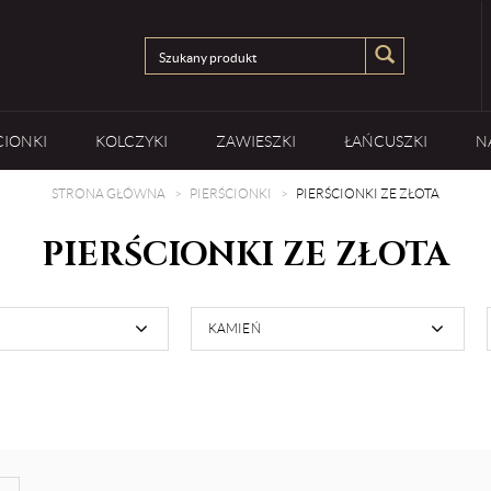
CIONKI
KOLCZYKI
ZAWIESZKI
ŁAŃCUSZKI
N
STRONA GŁÓWNA
PIERŚCIONKI
PIERŚCIONKI ZE ZŁOTA
PIERŚCIONKI ZE ZŁOTA
KAMIEŃ