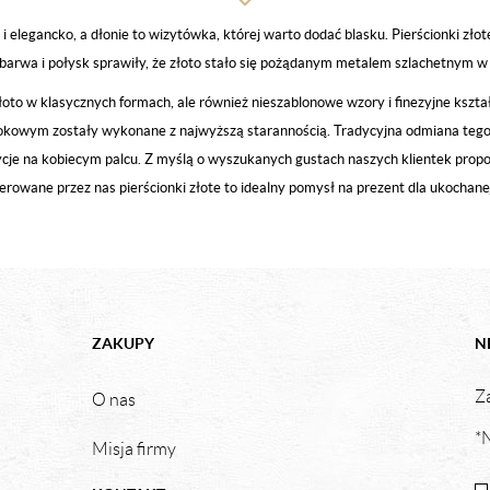
i elegancko, a dłonie to wizytówka, której warto dodać blasku. Pierścionki zło
arwa i połysk sprawiły, że złoto stało się pożądanym metalem szlachetnym w 
e złoto w klasycznych formach, ale również nieszablonowe wzory i finezyjne ks
okowym zostały wykonane z najwyższą starannością. Tradycyjna odmiana tego kr
e na kobiecym palcu. Z myślą o wyszukanych gustach naszych klientek prop
ferowane przez nas pierścionki złote to idealny pomysł na prezent dla ukochane
ZAKUPY
N
Za
O nas
*N
Misja firmy