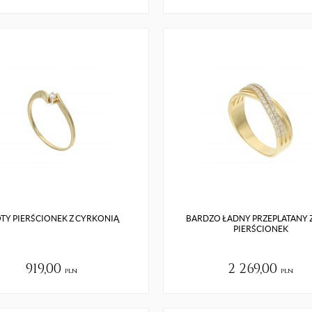
TY PIERŚCIONEK Z CYRKONIĄ
BARDZO ŁADNY PRZEPLATANY 
PIERŚCIONEK
919,00
2 269,00
pln
pln