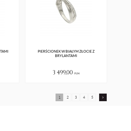
NTAMI
PIERŚCIONEK W BIAŁYM ZŁOCIE Z
BRYLANTAMI
3 499,00
pln
1
2
3
4
5