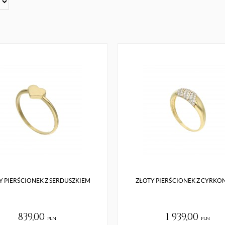
Y PIERŚCIONEK Z SERDUSZKIEM
ZŁOTY PIERŚCIONEK Z CYRKO
839,00
1 939,00
pln
pln