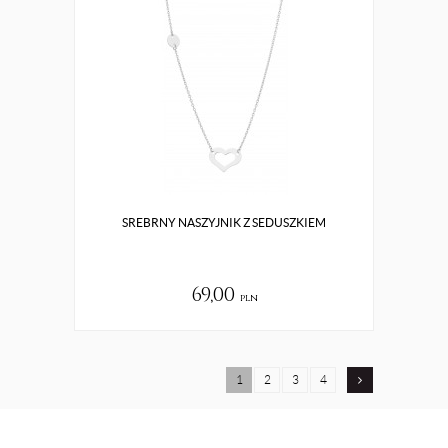
SREBRNY NASZYJNIK Z SEDUSZKIEM
69,00
pln
1
2
3
4