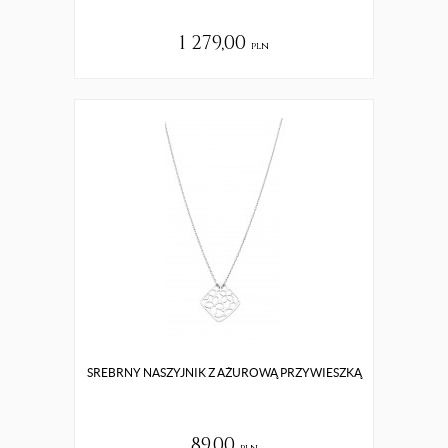
1 279,00
pln
SREBRNY NASZYJNIK Z AŻUROWĄ PRZYWIESZKĄ
89,00