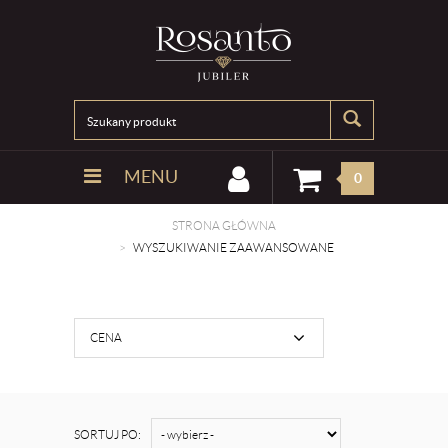
MENU
0
STRONA GŁÓWNA
WYSZUKIWANIE ZAAWANSOWANE
CENA
SORTUJ PO: