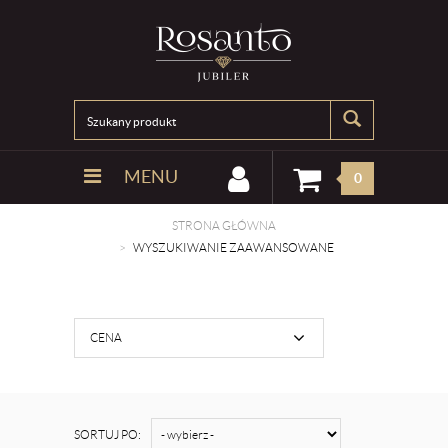
MENU
0
STRONA GŁÓWNA
WYSZUKIWANIE ZAAWANSOWANE
CENA
SORTUJ PO: