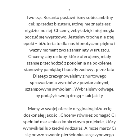
*
Tworząc Rosanto postawiliśmy sobie ambitny
cel: sprzedaż biżuterii, której nie znajdziesz
nigdzie indziej. Chcemy, żebyś dzięki niej mogła
poczuć się wyjątkowo. Jesteśmy trochę nie z tej
epoki – biżuteria to dla nas hipnotyczne piękno i
ważny moment życia zamknięty w kruszcu.
Chcemy, aby ozdoby, które oferujemy, miały
szansę przechodzić z pokolenia na pokolenie,
stanowiły pamiątkę i budziły zachwyt przez lata.
Dlatego zrezygnowaliśmy z hurtowego
sprowadzania wyrobów z powtarzalnymi,
sztampowymi symbolami. Wybraliśmy odwagę,
by podążyć swoją drogą – tak jak Ty.
Mamy w swojej ofercie oryginalną biżuterię
doskonałej jakości. Chcemy również pomagać Ci
spełniać marzenia o konkretnym projekcie, który
wymyśliłaś lub kiedyś widziałaś. A może marzy Ci
się odwzorowanie pierścionka zaręczynowego