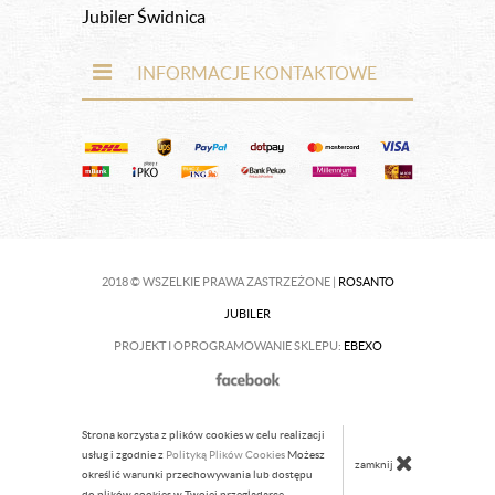
Jubiler Świdnica
INFORMACJE KONTAKTOWE
2018 © WSZELKIE PRAWA ZASTRZEŻONE |
ROSANTO
JUBILER
PROJEKT I OPROGRAMOWANIE SKLEPU:
EBEXO
Strona korzysta z plików cookies w celu realizacji
usług i zgodnie z
Polityką Plików Cookies
Możesz
zamknij
określić warunki przechowywania lub dostępu
do plików cookies w Twojej przeglądarce.