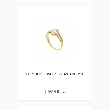
ZŁOTY PIERŚCIONEK Z BRYLANTAMI 0,23 CT
3 699,00
pln