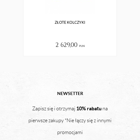
ZŁOTE KOLCZYKI
MALU
2 629,00
pln
NEWSETTER
10% rabatu
Zapisz się i otrzymaj
na
pierwsze zakupy *Nie łączy się z innymi
promocjami