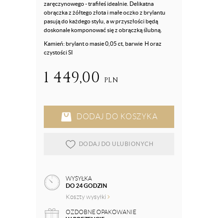
zaręczynowego - trafiłeś idealnie. Delikatna
obrączka z żółtego złota i małe oczko z brylantu
pasują do każdego stylu, a w przyszłości będą
doskonale komponować się z obrączką ślubną.
Kamień: brylant o masie 0,05 ct, barwie H oraz
czystości SI
1 449,00
PLN
DODAJ DO KOSZYKA
DODAJ DO ULUBIONYCH
WYSYŁKA
DO 24 GODZIN
Koszty wysyłki
OZDOBNE OPAKOWANIE