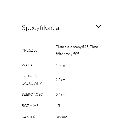
Specyfikacja
Złoto białe próby 585, Złoto
KRUSZEC
żółte próby 585
WAGA
1.38 g
DŁUGOŚĆ
2,3 cm
CAŁKOWITA
SZEROKOŚĆ
0,4 cm
ROZMIAR
15
KAMIEŃ
Brylant