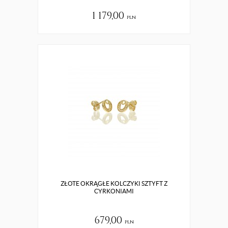
1 179,00
pln
ZŁOTE OKRĄGŁE KOLCZYKI SZTYFT Z
CYRKONIAMI
679,00
pln