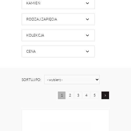
KAMIEŃ
RODZAJ ZAPIĘCIA
KOLEKCJA
CENA
SORTUJ PO:
1
2
3
4
5