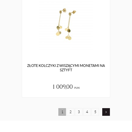
ZŁOTE KOLCZYKI Z WISZĄCYMI MONETAMI NA
SZTYFT
1 009,00
pln
1
2
3
4
5