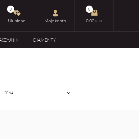
0
0
Ulubione
Moje konto
0,00
PLN
ASZYJNIKI
DIAMENTY
I
CENA