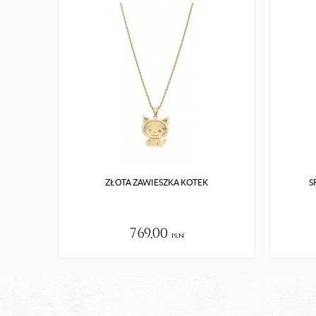
ZŁOTA ZAWIESZKA KOTEK
S
769,00
pln