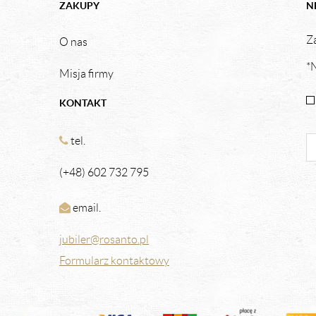
ZAKUPY
N
Za
O nas
*N
Misja firmy
KONTAKT
tel.
(+48) 602 732 795
email.
jubiler@rosanto.pl
Formularz kontaktowy