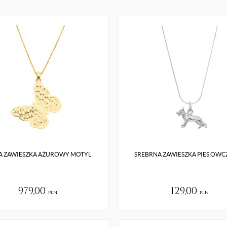
A ZAWIESZKA AŻUROWY MOTYL
SREBRNA ZAWIESZKA PIES OWC
979,00
129,00
pln
pln