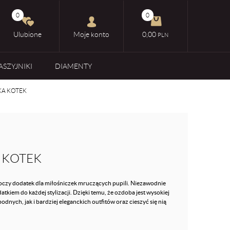
0
0
Ulubione
Moje konto
0,00
PLN
ASZYJNIKI
DIAMENTY
KA KOTEK
 KOTEK
oczy dodatek dla miłośniczek mruczących pupili. Niezawodnie
kiem do każdej stylizacji. Dzięki temu, że ozdoba jest wysokiej
dnych, jak i bardziej eleganckich outfitów oraz cieszyć się nią