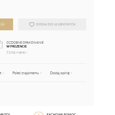
KA
DODAJ DO ULUBIONYCH
OZDOBNE OPAKOWANIE
W PREZENCIE
Czytaj więcej
kt
Poleć znajomemu
Dodaj opinię
WROTY
FACHOWA POMOC