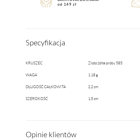
od 149 zł
Specyfikacja
KRUSZEC
Złoto żółte próby 585
WAGA
1.18 g
DŁUGOŚĆ CAŁKOWITA
2,2 cm
SZEROKOŚĆ
1,5 cm
Opinie klientów