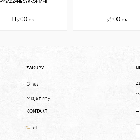
WYSADZANE CYRKONIAMI
119,00
99,00
pln
pln
ZAKUPY
N
Za
O nas
*N
Misja firmy
KONTAKT
tel.