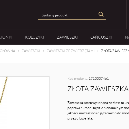
CIONKI
KOLCZYKI
ZAWIESZKI
ŁAŃCUSZKI
N
 GŁÓWNA
ZAWIESZKI
ZAWIESZKI ZE ZWIERZĘTAMI
ZŁOTA ZAWIESZ
Kod produktu:
1710007461
ZŁOTA ZAWIESZKA
Zawieszka kotek wykonana ze złota to ur
poprawi humor i będzie niebanalnym dodat
jakości, możesz nosić ją zarówno do swobo
przez długie lata.