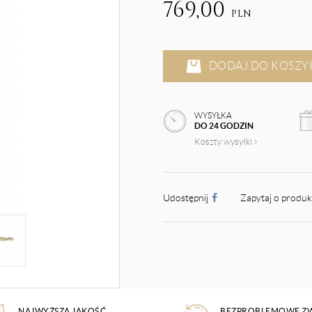
769,00
PLN
DODAJ DO KOSZY
WYSYŁKA
DO 24 GODZIN
Koszty wysyłki
Udostępnij
Zapytaj o produ
NAJWYŻSZA JAKOŚĆ
BEZPROBLEMOWE Z