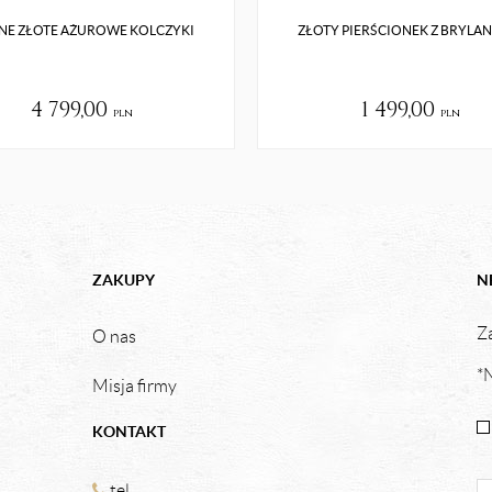
NE ZŁOTE AŻUROWE KOLCZYKI
ZŁOTY PIERŚCIONEK Z BRYLA
4 799,00
1 499,00
pln
pln
ZAKUPY
N
Za
O nas
*N
Misja firmy
KONTAKT
tel.