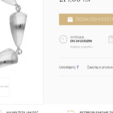
PLN
DODAJ DO KOSZY
WYSYŁKA
DO 24 GODZIN
Koszty wysyłki
Udostępnij
Zapytaj o produ
NAJWYŻSZA JAKOŚĆ
BEZPROBLEMOWE Z