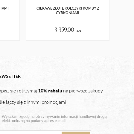
NTAMI
CIEKAWE ZŁOTE KOLCZYKI ROMBY Z
SREBR
CYRKONIAMI
3 359,00
pln
EWSETTER
10% rabatu
pisz się i otrzymaj
na pierwsze zakupy
ie łączy się z innymi promocjami
Wyrażam zgodę na otrzymywanie informacji handlowej drogą
elektroniczną na podany adres e-mail