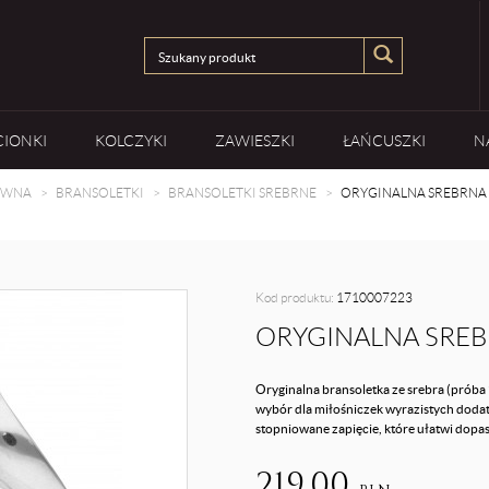
CIONKI
KOLCZYKI
ZAWIESZKI
ŁAŃCUSZKI
N
ÓWNA
BRANSOLETKI
BRANSOLETKI SREBRNE
ORYGINALNA SREBRNA
Kod produktu:
1710007223
ORYGINALNA SRE
Oryginalna bransoletka ze srebra (próba 
wybór dla miłośniczek wyrazistych dodat
stopniowane zapięcie, które ułatwi dop
219,00