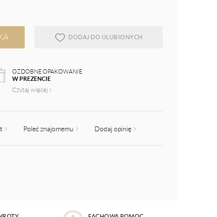
KA
DODAJ DO ULUBIONYCH
OZDOBNE OPAKOWANIE
W PREZENCIE
Czytaj więcej
kt
Poleć znajomemu
Dodaj opinię
WROTY
FACHOWA POMOC