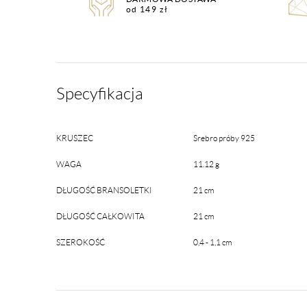
od 149 zł
Specyfikacja
KRUSZEC
Srebro próby 925
WAGA
11.12 g
DŁUGOŚĆ BRANSOLETKI
21 cm
DŁUGOŚĆ CAŁKOWITA
21 cm
SZEROKOŚĆ
0,4 - 1,1 cm