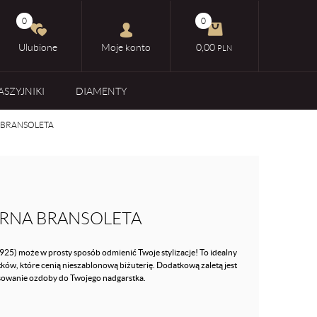
0
0
Ulubione
Moje konto
0,00
PLN
ASZYJNIKI
DIAMENTY
 BRANSOLETA
BRNA BRANSOLETA
925) może w prosty sposób odmienić Twoje stylizacje! To idealny
ków, które cenią nieszablonową biżuterię. Dodatkową zaletą jest
asowanie ozdoby do Twojego nadgarstka.