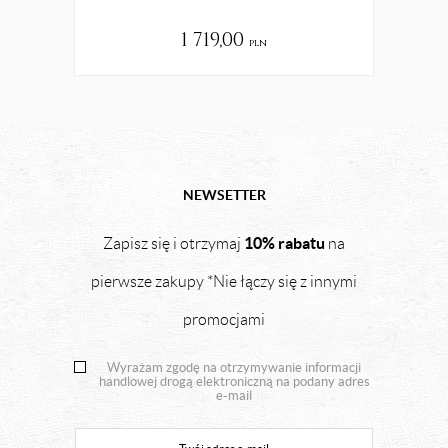
1 719,00
pln
NEWSETTER
10% rabatu
Zapisz się i otrzymaj
na
pierwsze zakupy *Nie łączy się z innymi
promocjami
Wyrażam zgodę na otrzymywanie informacji
handlowej drogą elektroniczną na podany adres
e-mail