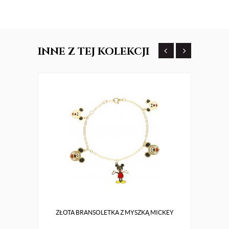
INNE
Z TEJ KOLEKCJI
ZŁOTA BRANSOLETKA Z MYSZKĄ MICKEY
SRE