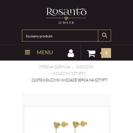
MENU
0
STRONA GŁÓWNA
KOLCZYKI
KOLCZYKI SZTYFTY
ZŁOTE KOLCZYKI WISZĄCE SERCA NA SZTYFT