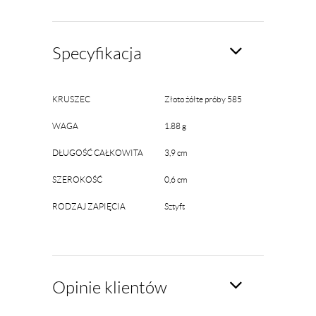
Specyfikacja
KRUSZEC
Złoto żółte próby 585
WAGA
1.88 g
DŁUGOŚĆ CAŁKOWITA
3,9 cm
SZEROKOŚĆ
0,6 cm
RODZAJ ZAPIĘCIA
Sztyft
Opinie klientów