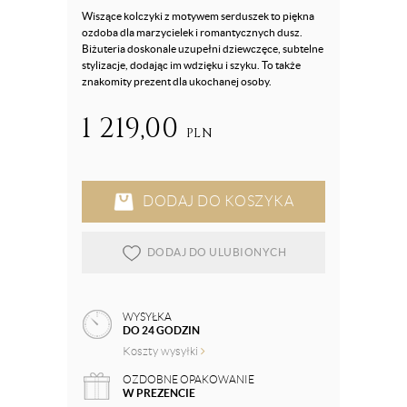
Wiszące kolczyki z motywem serduszek to piękna
ozdoba dla marzycielek i romantycznych dusz.
Biżuteria doskonale uzupełni dziewczęce, subtelne
stylizacje, dodając im wdzięku i szyku. To także
znakomity prezent dla ukochanej osoby.
1 219,00
PLN
DODAJ DO KOSZYKA
DODAJ DO ULUBIONYCH
WYSYŁKA
DO 24 GODZIN
Koszty wysyłki
OZDOBNE OPAKOWANIE
W PREZENCIE