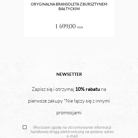
ORYGINALNA BRANSOLETA Z BURSZTYNEM
BAŁTYCKIM
1 699,00
pln
NEWSETTER
10% rabatu
Zapisz się i otrzymaj
na
pierwsze zakupy *Nie łączy się z innymi
promocjami
Wyrażam zgodę na otrzymywanie informacji
handlowej drogą elektroniczną na podany adres
e-mail