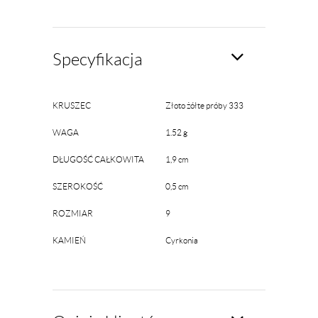
Specyfikacja
KRUSZEC
Złoto żółte próby 333
WAGA
1.52 g
DŁUGOŚĆ CAŁKOWITA
1,9 cm
SZEROKOŚĆ
0,5 cm
ROZMIAR
9
KAMIEŃ
Cyrkonia