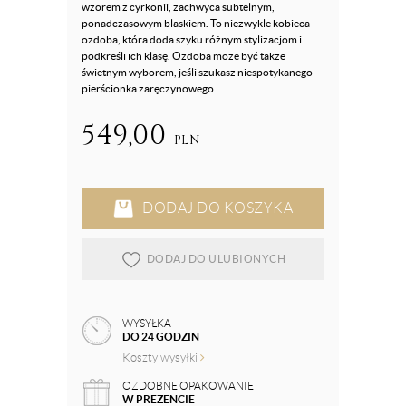
wzorem z cyrkonii, zachwyca subtelnym,
ponadczasowym blaskiem. To niezwykle kobieca
ozdoba, która doda szyku różnym stylizacjom i
podkreśli ich klasę. Ozdoba może być także
świetnym wyborem, jeśli szukasz niespotykanego
pierścionka zaręczynowego.
549,00
PLN
DODAJ DO KOSZYKA
DODAJ DO ULUBIONYCH
WYSYŁKA
DO 24 GODZIN
Koszty wysyłki
OZDOBNE OPAKOWANIE
W PREZENCIE