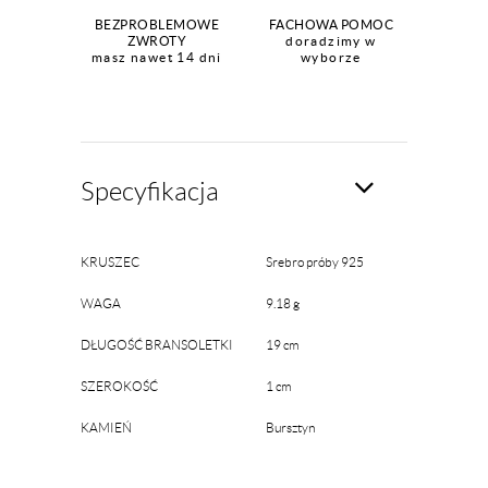
BEZPROBLEMOWE
FACHOWA POMOC
ZWROTY
doradzimy w
masz nawet 14 dni
wyborze
Specyfikacja
KRUSZEC
Srebro próby 925
WAGA
9.18 g
DŁUGOŚĆ BRANSOLETKI
19 cm
SZEROKOŚĆ
1 cm
KAMIEŃ
Bursztyn