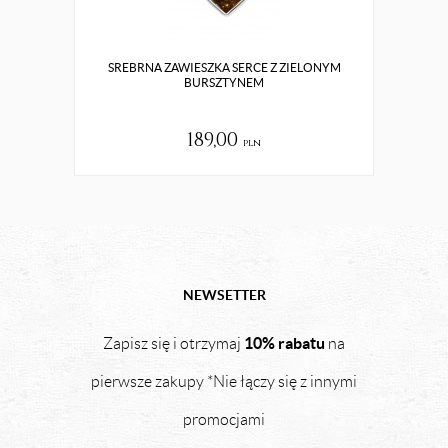
SREBRNA ZAWIESZKA SERCE Z ZIELONYM
SRE
BURSZTYNEM
189,00
pln
NEWSETTER
10% rabatu
Zapisz się i otrzymaj
na
pierwsze zakupy *Nie łączy się z innymi
promocjami