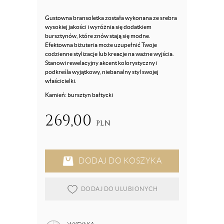
Gustowna bransoletka została wykonana ze srebra
wysokiej jakości i wyróżnia się dodatkiem
bursztynów, które znów stają się modne.
Efektowna biżuteria może uzupełnić Twoje
codzienne stylizacje lub kreacje na ważne wyjścia.
Stanowi rewelacyjny akcent kolorystyczny i
podkreśla wyjątkowy, niebanalny styl swojej
właścicielki.
Kamień: bursztyn bałtycki
269,00
PLN
DODAJ DO KOSZYKA
DODAJ DO ULUBIONYCH