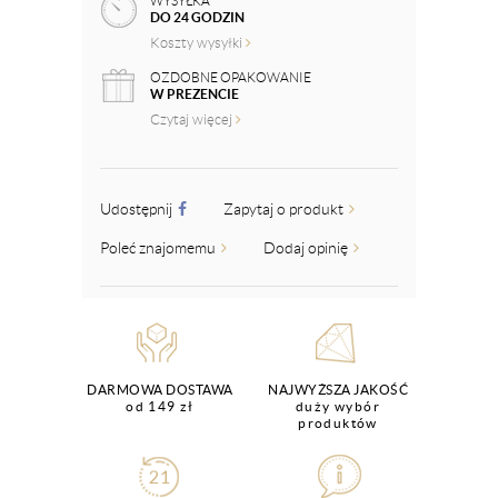
WYSYŁKA
DO 24 GODZIN
Koszty wysyłki
OZDOBNE OPAKOWANIE
W PREZENCIE
Czytaj więcej
Udostępnij
Zapytaj o produkt
Poleć znajomemu
Dodaj opinię
DARMOWA DOSTAWA
NAJWYŻSZA JAKOŚĆ
od 149 zł
duży wybór
produktów