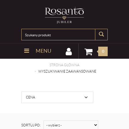
MENU
0
STRONA GŁÓWNA
WYSZUKIWANIE ZAAWANSOWANE
CENA
SORTUJ PO: