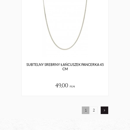
SUBTELNY SREBRNY ŁAŃCUSZEK PANCERKA 45
CM
49,00
pln
1
2