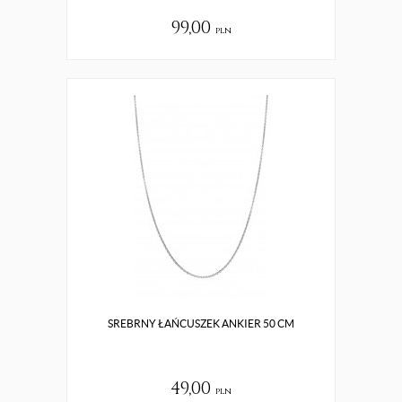
99,00
pln
SREBRNY ŁAŃCUSZEK ANKIER 50 CM
49,00
pln