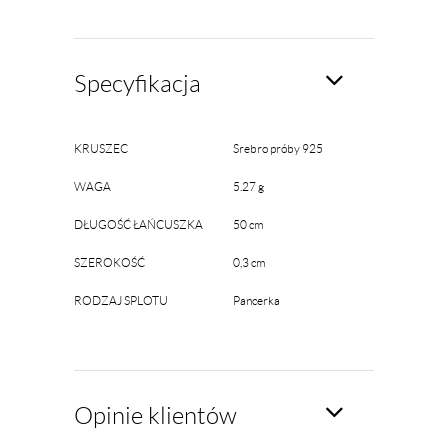
Specyfikacja
KRUSZEC
Srebro próby 925
WAGA
5.27 g
DŁUGOŚĆ ŁAŃCUSZKA
50 cm
SZEROKOŚĆ
0,3 cm
RODZAJ SPLOTU
Pancerka
Opinie klientów