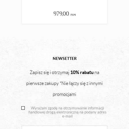
979,00
pln
NEWSETTER
10% rabatu
Zapisz się i otrzymaj
na
pierwsze zakupy *Nie łączy się z innymi
promocjami
Wyrażam zgodę na otrzymywanie informacji
handlowej drogą elektroniczną na podany adres
e-mail