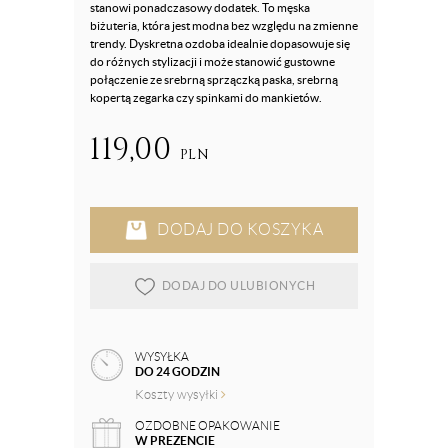
stanowi ponadczasowy dodatek. To męska
biżuteria, która jest modna bez względu na zmienne
trendy. Dyskretna ozdoba idealnie dopasowuje się
do różnych stylizacji i może stanowić gustowne
połączenie ze srebrną sprzączką paska, srebrną
kopertą zegarka czy spinkami do mankietów.
119,00
PLN
DODAJ DO KOSZYKA
DODAJ DO ULUBIONYCH
WYSYŁKA
DO 24 GODZIN
Koszty wysyłki
OZDOBNE OPAKOWANIE
W PREZENCIE