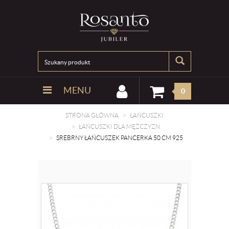
MENU
0
STRONA GŁÓWNA
ŁAŃCUSZKI
ŁAŃCUSZKI DLA MĘŻCZYZN
SREBRNY ŁAŃCUSZEK PANCERKA 50 CM 925