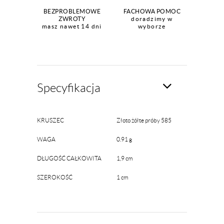
BEZPROBLEMOWE
FACHOWA POMOC
ZWROTY
doradzimy w
masz nawet 14 dni
wyborze
Specyfikacja
KRUSZEC
Złoto żółte próby 585
WAGA
0.91 g
DŁUGOŚĆ CAŁKOWITA
1,9 cm
SZEROKOŚĆ
1 cm