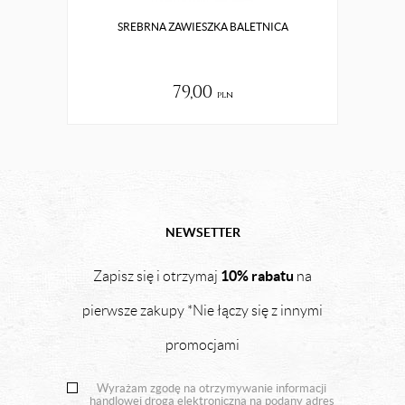
SREBRNA ZAWIESZKA BALETNICA
PI
79,00
pln
NEWSETTER
10% rabatu
Zapisz się i otrzymaj
na
pierwsze zakupy *Nie łączy się z innymi
promocjami
Wyrażam zgodę na otrzymywanie informacji
handlowej drogą elektroniczną na podany adres