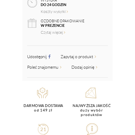
WYSYŁKA
DO 24 GODZIN
Koszty wysyłki
OZDOBNE OPAKOWANIE
W PREZENCIE
Czytaj więcej
Udostępnij
Zapytaj o produkt
Poleć znajomemu
Dodaj opinię
DARMOWA DOSTAWA
NAJWYŻSZA JAKOŚĆ
od 149 zł
duży wybór
produktów