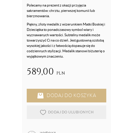
Polecamy na prezent z okazji przyjęcia
sakramentów: chrztu, pierwszej komunii lub
bierzmowania.
Piękny, złoty medalik z wizerunkiem Matki Boskiej i
Dzieciątka to ponadczasowy symbol wiary i
wyznawanych wartości. Subtelny medalik może
towarzyszyć Ci na co dzień. Jest gustowną ozdobą
wysokiej jakości i z łatwością dopasuje się do
codziennych stylizacji. Medalik stanowi biżuterię o
wyjątkowym znaczeniu.
589,00
PLN
DODAJ DO KOSZYKA
DODAJ DO ULUBIONYCH