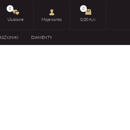
0
0
Ulubione
Moje konto
0,00
PLN
ASZYJNIKI
DIAMENTY