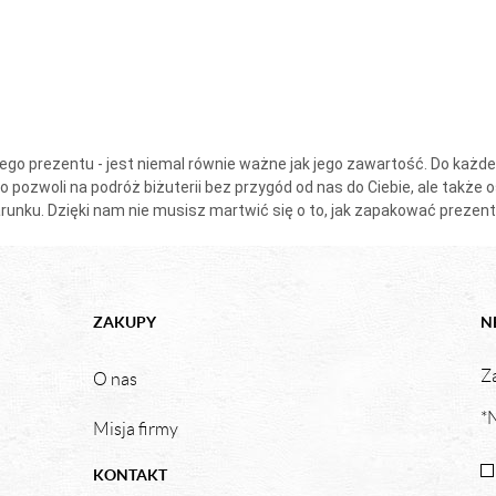
go prezentu - jest niemal równie ważne jak jego zawartość. Do każ
o pozwoli na podróż biżuterii bez przygód od nas do Ciebie, ale tak
runku
. Dzięki nam nie musisz martwić się o to, jak zapakować prezent
ZAKUPY
N
Za
O nas
*N
Misja firmy
KONTAKT