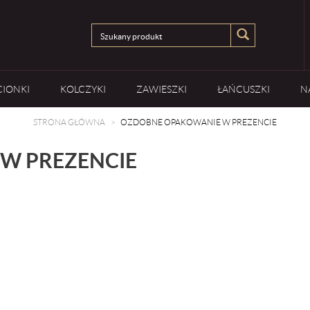
CIONKI
KOLCZYKI
ZAWIESZKI
ŁAŃCUSZKI
N
STRONA GŁÓWNA
OZDOBNE OPAKOWANIE W PREZENCIE
W PREZENCIE