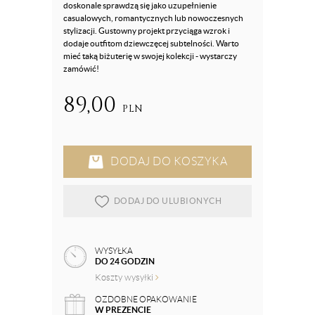
doskonale sprawdzą się jako uzupełnienie
casualowych, romantycznych lub nowoczesnych
stylizacji. Gustowny projekt przyciąga wzrok i
dodaje outfitom dziewczęcej subtelności. Warto
mieć taką biżuterię w swojej kolekcji - wystarczy
zamówić!
89,00
PLN
DODAJ DO KOSZYKA
DODAJ DO ULUBIONYCH
WYSYŁKA
DO 24 GODZIN
Koszty wysyłki
OZDOBNE OPAKOWANIE
W PREZENCIE