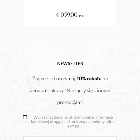
4 059,00
pln
NEWSETTER
10% rabatu
Zapisz się i otrzymaj
na
pierwsze zakupy *Nie łączy się z innymi
promocjami
Wyrażam zgodę na otrzymywanie informacji
handlowej drogą elektroniczną na podany adres
e-mail