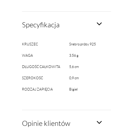
Specyfikacja
KRUSZEC
Srebro próby 925
WAGA
3.56 g
DŁUGOŚĆ CAŁKOWITA
5,6 cm
SZEROKOŚĆ
0,9 cm
RODZAJ ZAPIĘCIA
Bigiel
Opinie klientów