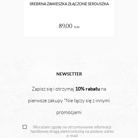
SREBRNA ZAWIESZKA ZŁĄCZONE SERDUSZKA
SREBR
89,00
pln
NEWSETTER
10% rabatu
Zapisz się i otrzymaj
na
pierwsze zakupy *Nie łączy się z innymi
promocjami
Wyrażam zgodę na otrzymywanie informacji
handlowej drogą elektroniczną na podany adres
e-mail