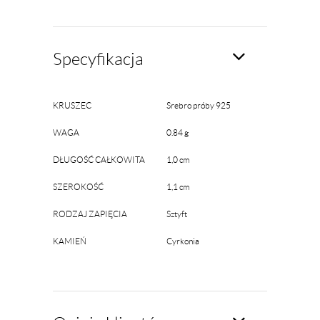
Specyfikacja
KRUSZEC
Srebro próby 925
WAGA
0.84 g
DŁUGOŚĆ CAŁKOWITA
1,0 cm
SZEROKOŚĆ
1,1 cm
RODZAJ ZAPIĘCIA
Sztyft
KAMIEŃ
Cyrkonia