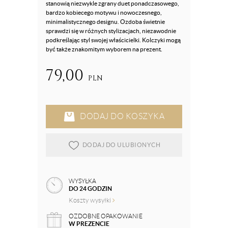
stanowią niezwykle zgrany duet ponadczasowego,
bardzo kobiecego motywu i nowoczesnego,
minimalistycznego designu. Ozdoba świetnie
sprawdzi się w różnych stylizacjach, niezawodnie
podkreślając styl swojej właścicielki. Kolczyki mogą
być także znakomitym wyborem na prezent.
79,00
PLN
DODAJ DO KOSZYKA
DODAJ DO ULUBIONYCH
WYSYŁKA
DO 24 GODZIN
Koszty wysyłki
OZDOBNE OPAKOWANIE
W PREZENCIE