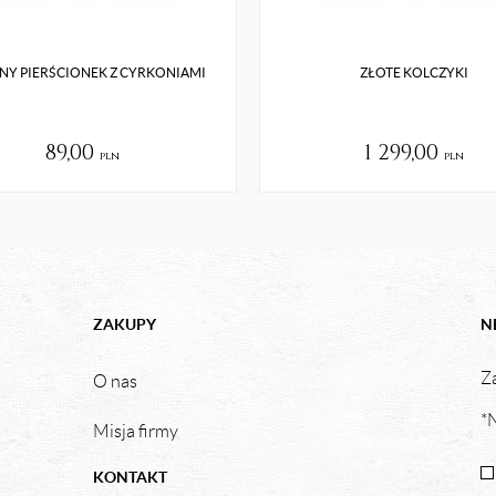
NY PIERŚCIONEK Z CYRKONIAMI
ZŁOTE KOLCZYKI
89,00
1 299,00
pln
pln
ZAKUPY
N
Za
O nas
*N
Misja firmy
KONTAKT