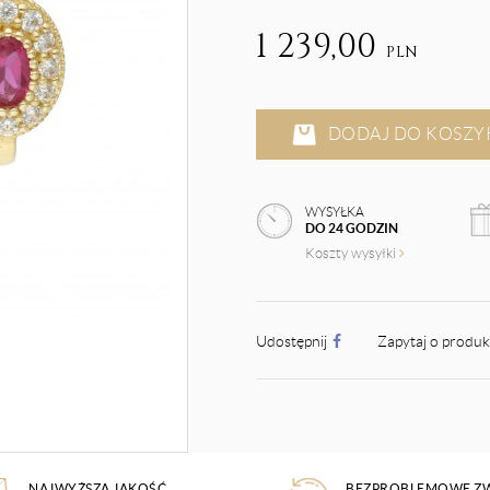
1 239,00
PLN
DODAJ DO KOSZY
WYSYŁKA
DO 24 GODZIN
Koszty wysyłki
Udostępnij
Zapytaj o produ
NAJWYŻSZA JAKOŚĆ
BEZPROBLEMOWE Z