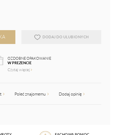
KA
DODAJ DO ULUBIONYCH
OZDOBNE OPAKOWANIE
W PREZENCIE
Czytaj więcej
kt
Poleć znajomemu
Dodaj opinię
WROTY
FACHOWA POMOC