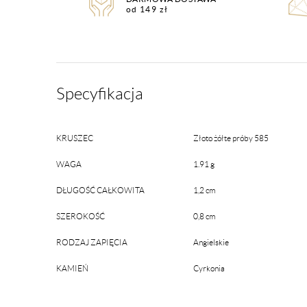
od 149 zł
Specyfikacja
KRUSZEC
Złoto żółte próby 585
WAGA
1.91 g
DŁUGOŚĆ CAŁKOWITA
1,2 cm
SZEROKOŚĆ
0,8 cm
RODZAJ ZAPIĘCIA
Angielskie
KAMIEŃ
Cyrkonia