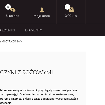
0
0
Ulubione
Moje konto
0,00
PLN
ASZYJNIKI
DIAMENTY
WYMI CYRKONIAMI
LCZYKI Z RÓŻOWYMI
dobione kolorowymi cyrkoniami, przyciągają wzrok nawiązaniem
 każdą okazję, która świetnie uzupełni stylizacje wieczorowe,
borem dla kobiety z klasą, a także obdarzonej wyobraźnią, która
ołączenia.