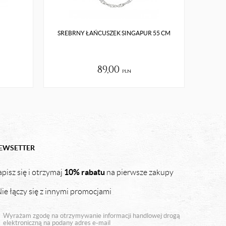
SREBRNY ŁAŃCUSZEK SINGAPUR 55 CM
CASUAL
89,00
pln
EWSETTER
10% rabatu
pisz się i otrzymaj
na pierwsze zakupy
ie łączy się z innymi promocjami
Wyrażam zgodę na otrzymywanie informacji handlowej drogą
elektroniczną na podany adres e-mail