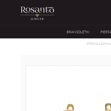
BRANSOLETKI
PIERŚ
STRONA GŁÓWN