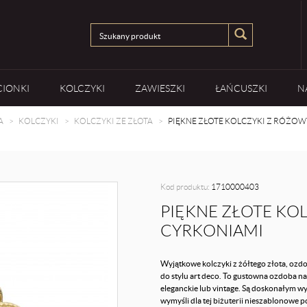
CIONKI
KOLCZYKI
ZAWIESZKI
ŁAŃCUSZKI
N
A
KOLCZYKI
KOLCZYKI ZE ZŁOTA
PIĘKNE ZŁOTE KOLCZYKI Z RÓŻO
Kod produktu:
1710000403
PIĘKNE ZŁOTE KO
CYRKONIAMI
Wyjątkowe kolczyki z żółtego złota, oz
do stylu art deco. To gustowna ozdoba na
eleganckie lub vintage. Są doskonałym wy
wymyśli dla tej biżuterii nieszablonowe p