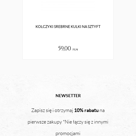
KOLCZYKI SREBRNE KULKI NA SZTYFT
ZŁO
59,00
pln
NEWSETTER
10% rabatu
Zapisz się i otrzymaj
na
pierwsze zakupy *Nie łączy się z innymi
promocjami