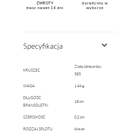
ZWROTY
doradzimy w
masz nawet 14 dni
wyborze
Specyfikacja
Złoto żółte próby
KRUSZEC
585
WAGA
1.44 g
DŁUGOŚĆ
18 cm
BRANSOLETKI
SZEROKOŚĆ
0,2 cm
RODZAJ SPLOTU
Ankier