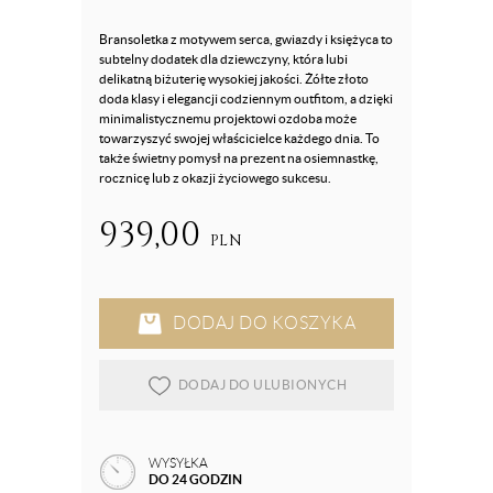
Bransoletka z motywem serca, gwiazdy i księżyca to
subtelny dodatek dla dziewczyny, która lubi
delikatną biżuterię wysokiej jakości. Żółte złoto
doda klasy i elegancji codziennym outfitom, a dzięki
minimalistycznemu projektowi ozdoba może
towarzyszyć swojej właścicielce każdego dnia. To
także świetny pomysł na prezent na osiemnastkę,
rocznicę lub z okazji życiowego sukcesu.
939,00
PLN
DODAJ DO KOSZYKA
DODAJ DO ULUBIONYCH
WYSYŁKA
DO 24 GODZIN