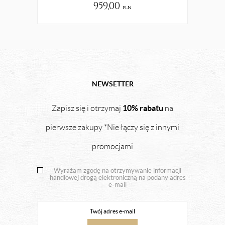
959,00
pln
NEWSETTER
10% rabatu
Zapisz się i otrzymaj
na
pierwsze zakupy *Nie łączy się z innymi
promocjami
Wyrażam zgodę na otrzymywanie informacji
handlowej drogą elektroniczną na podany adres
e-mail