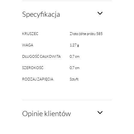
Specyfikacja
KRUSZEC
Złoto żółte próby 585
WAGA
1.27 g
DŁUGOŚĆ CAŁKOWITA
0,7 cm
SZEROKOŚĆ
0,7 cm
RODZAJ ZAPIĘCIA
Sztyft
Opinie klientów