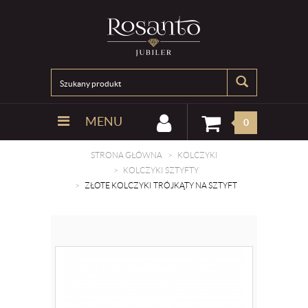
MENU
0
STRONA GŁÓWNA
KOLCZYKI
KOLCZYKI SZTYFTY
ZŁOTE KOLCZYKI TRÓJKĄTY NA SZTYFT