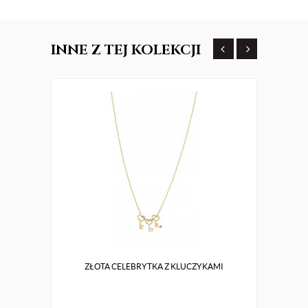
INNE
Z TEJ KOLEKCJI
ZŁOTA CELEBRYTKA Z KLUCZYKAMI
Z