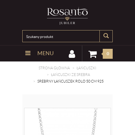
MENU
0
STRONA GŁÓWNA
ŁAŃCUSZKI
ŁAŃCUSZKI ZE SREBRA
SREBRNY ŁAŃCUSZEK ROLO 50 CM 925