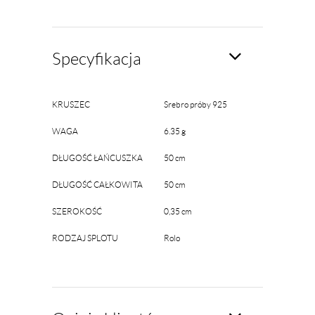
Specyfikacja
KRUSZEC
Srebro próby 925
WAGA
6.35 g
DŁUGOŚĆ ŁAŃCUSZKA
50 cm
DŁUGOŚĆ CAŁKOWITA
50 cm
SZEROKOŚĆ
0,35 cm
RODZAJ SPLOTU
Rolo