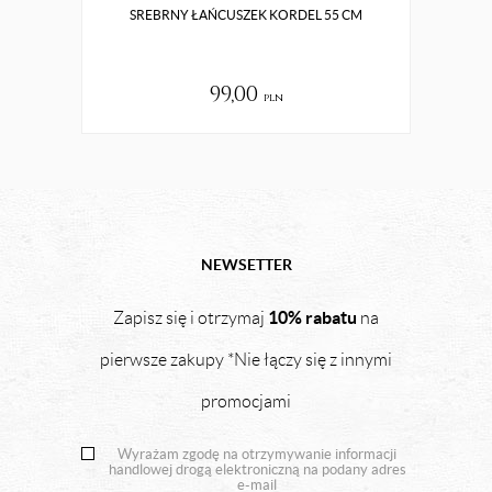
SREBRNY ŁAŃCUSZEK KORDEL 55 CM
ZŁOTY
99,00
pln
NEWSETTER
10% rabatu
Zapisz się i otrzymaj
na
pierwsze zakupy *Nie łączy się z innymi
promocjami
Wyrażam zgodę na otrzymywanie informacji
handlowej drogą elektroniczną na podany adres
e-mail