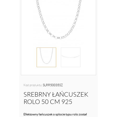
Kod produktu:
SLRR50035SZ
SREBRNY ŁAŃCUSZEK
ROLO 50 CM 925
Efektowny łańcuszek o splocie typu rolo został