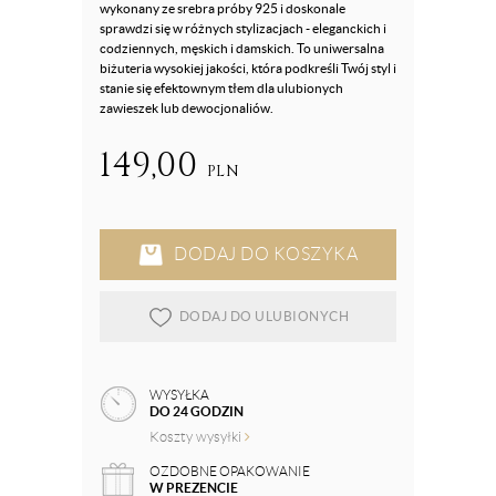
wykonany ze srebra próby 925 i doskonale
sprawdzi się w różnych stylizacjach - eleganckich i
codziennych, męskich i damskich. To uniwersalna
biżuteria wysokiej jakości, która podkreśli Twój styl i
stanie się efektownym tłem dla ulubionych
zawieszek lub dewocjonaliów.
149,00
PLN
DODAJ DO KOSZYKA
DODAJ DO ULUBIONYCH
WYSYŁKA
DO 24 GODZIN
Koszty wysyłki
OZDOBNE OPAKOWANIE
W PREZENCIE