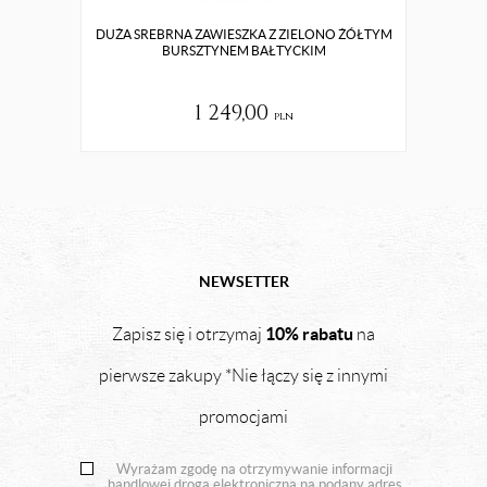
DUŻA SREBRNA ZAWIESZKA Z ZIELONO ŻÓŁTYM
ZŁO
BURSZTYNEM BAŁTYCKIM
1 249,00
pln
NEWSETTER
10% rabatu
Zapisz się i otrzymaj
na
pierwsze zakupy *Nie łączy się z innymi
promocjami
Wyrażam zgodę na otrzymywanie informacji
handlowej drogą elektroniczną na podany adres