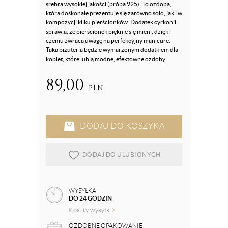
srebra wysokiej jakości (próba 925). To ozdoba,
która doskonale prezentuje się zarówno solo, jak i w
kompozycji kilku pierścionków. Dodatek cyrkonii
sprawia, że pierścionek pięknie się mieni, dzięki
czemu zwraca uwagę na perfekcyjny manicure.
Taka biżuteria będzie wymarzonym dodatkiem dla
kobiet, które lubią modne, efektowne ozdoby.
89,00
PLN
DODAJ DO KOSZYKA
DODAJ DO ULUBIONYCH
WYSYŁKA
DO 24 GODZIN
Koszty wysyłki
OZDOBNE OPAKOWANIE