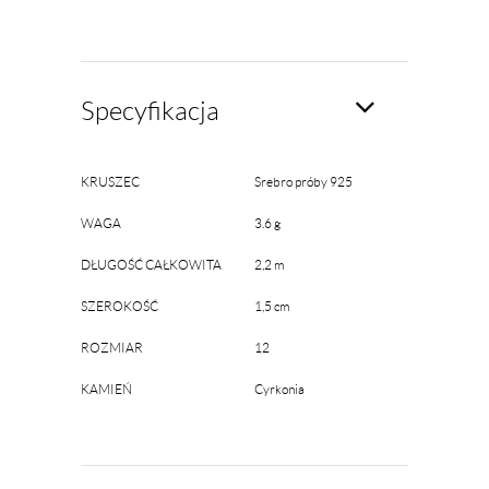
Specyfikacja
KRUSZEC
Srebro próby 925
WAGA
3.6 g
DŁUGOŚĆ CAŁKOWITA
2,2 m
SZEROKOŚĆ
1,5 cm
ROZMIAR
12
KAMIEŃ
Cyrkonia