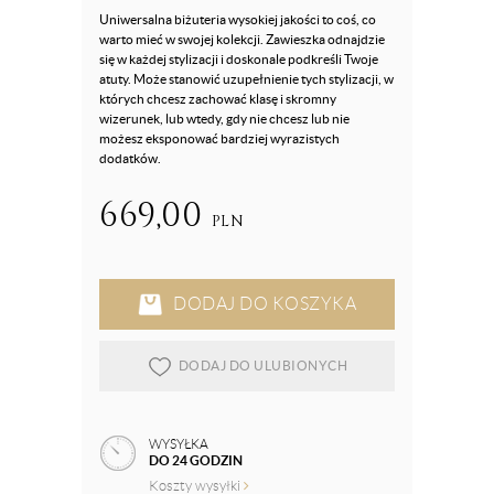
Uniwersalna biżuteria wysokiej jakości to coś, co
warto mieć w swojej kolekcji. Zawieszka odnajdzie
się w każdej stylizacji i doskonale podkreśli Twoje
atuty. Może stanowić uzupełnienie tych stylizacji, w
których chcesz zachować klasę i skromny
wizerunek, lub wtedy, gdy nie chcesz lub nie
możesz eksponować bardziej wyrazistych
dodatków.
669,00
PLN
DODAJ DO KOSZYKA
DODAJ DO ULUBIONYCH
WYSYŁKA
DO 24 GODZIN
Koszty wysyłki