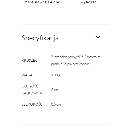
masz nawet 14 dni
wyborze
Specyfikacja
Złoto żółte próby 585, Złoto żółte
KRUSZEC
próby 585 pokryte rodem
WAGA
1.03 g
DŁUGOŚĆ
2 cm
CAŁKOWITA
SZEROKOŚĆ
0,6 cm