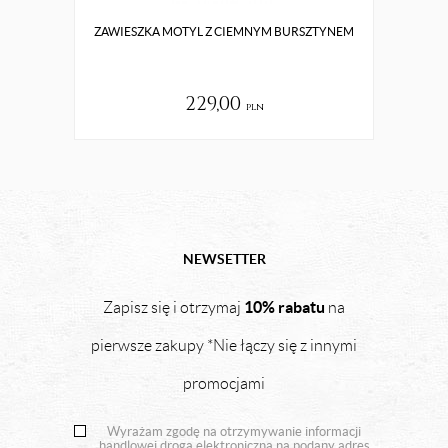
ZAWIESZKA MOTYL Z CIEMNYM BURSZTYNEM
CI
229,00
pln
NEWSETTER
10% rabatu
Zapisz się i otrzymaj
na
pierwsze zakupy *Nie łączy się z innymi
promocjami
Wyrażam zgodę na otrzymywanie informacji
handlowej drogą elektroniczną na podany adres