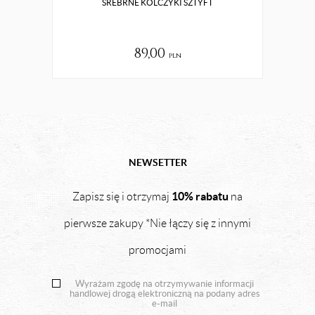
SREBRNE KOLCZYKI SZTYFT
89,00
pln
NEWSETTER
10% rabatu
Zapisz się i otrzymaj
na
pierwsze zakupy *Nie łączy się z innymi
promocjami
Wyrażam zgodę na otrzymywanie informacji
handlowej drogą elektroniczną na podany adres
e-mail