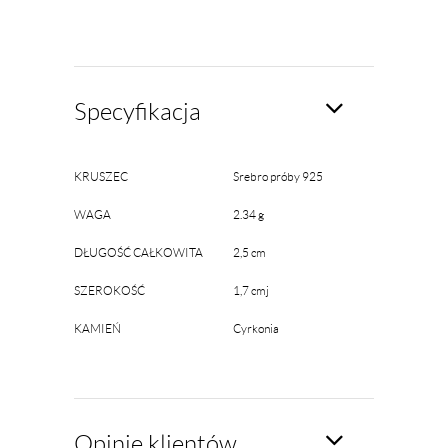
Specyfikacja
KRUSZEC
Srebro próby 925
WAGA
2.34 g
DŁUGOŚĆ CAŁKOWITA
2,5 cm
SZEROKOŚĆ
1,7 cmj
KAMIEŃ
Cyrkonia
Opinie klientów