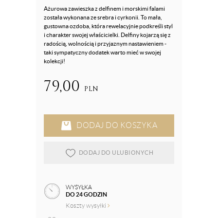
Ażurowa zawieszka z delfinem i morskimi falami
została wykonana ze srebra i cyrkonii. To mała,
gustowna ozdoba, która rewelacyjnie podkreśli styl
i charakter swojej właścicielki. Delfiny kojarzą się z
radością, wolnością i przyjaznym nastawieniem -
taki sympatyczny dodatek warto mieć w swojej
kolekcji!
79,00
PLN
DODAJ DO KOSZYKA
DODAJ DO ULUBIONYCH
WYSYŁKA
DO 24 GODZIN
Koszty wysyłki