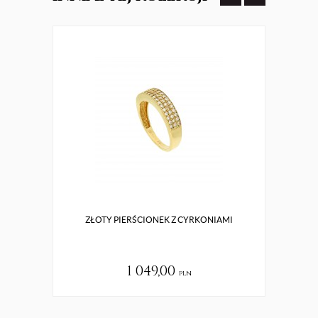
ZŁOTY PIERŚCIONEK Z CYRKONIAMI
SR
1 049,00
pln