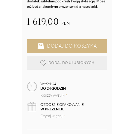
dodatek subtelnie podkreśli Twoją stylizację. Może
też być znakomitym prezentem dla nastolatki.
1 619,00
PLN
DODAJ DO KOSZYKA
DODAJ DO ULUBIONYCH
WYSYŁKA
DO 24 GODZIN
Koszty wysyłki
OZDOBNE OPAKOWANIE
W PREZENCIE
Czytaj więcej