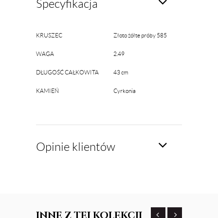
Specyfikacja
KRUSZEC
Złoto żółte próby 585
WAGA
2.49
DŁUGOŚĆ CAŁKOWITA
43 cm
KAMIEŃ
Cyrkonia
Opinie klientów
INNE
Z TEJ KOLEKCJI