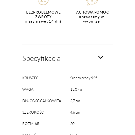
BEZPROBLEMOWE
FACHOWA POMOC
ZWROTY
doradzimy w
masz nawet 14 dni
wyborze
Specyfikacja
KRUSZEC
Srebro próby 925
WAGA
15.07 g
DŁUGOŚĆ CAŁKOWITA
2,7 cm
SZEROKOŚĆ
4,6 cm
ROZMIAR
20