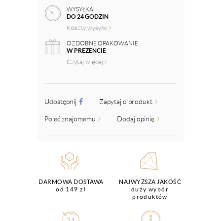
WYSYŁKA
DO 24 GODZIN
Koszty wysyłki
OZDOBNE OPAKOWANIE
W PREZENCIE
Czytaj więcej
Udostępnij
Zapytaj o produkt
Poleć znajomemu
Dodaj opinię
DARMOWA DOSTAWA
NAJWYŻSZA JAKOŚĆ
od 149 zł
duży wybór
produktów