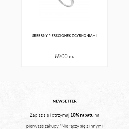
SREBRNY PIERŚCIONEK Z CYRKONIAMI
ORY
89,00
pln
NEWSETTER
10% rabatu
Zapisz się i otrzymaj
na
pierwsze zakupy *Nie łączy się z innymi