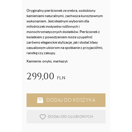
Oryginalny pierścionek ze srebra, ozdobiony
kamieniami naturalnymi, zachwyca kunsztownym
wykonaniem. Jest idealnym wyborem dla
miłośniczek motywów roślinnych i
monochromatycznych dodatków. Pierścionek z
kwiatkiem z powodzeniem może uzupełnić
zarówno eleganckie stylizacje, jak i dodać klasy
casualowym ubiorom na spotkanie z przyjaciółmi,
randkę czy zakupy.
Kamienie: onyks, markazyt
299,00
PLN
DODAJ DO KOSZYKA
DODAJ DO ULUBIONYCH