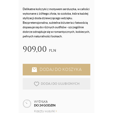
Delikatne kolczyki z motywem serduszka, w całości
wykonane z żółtego złota, to ozdoba, która każdej
stylizacji doda dziewczęcego wdzięku.
Bezpretensjonalna, subtelna biżuteria z łatwością
dopasuje się do różnych outfitów - szczególnie
dobrze odnajduje się w romantycznych, kobiecych,
pełnych naturalności lookach.
909,00
PLN
DODAJ DO KOSZYKA
DODAJ DO ULUBIONYCH
WYSYŁKA
DO 24 GODZIN
Koszty wysyłki