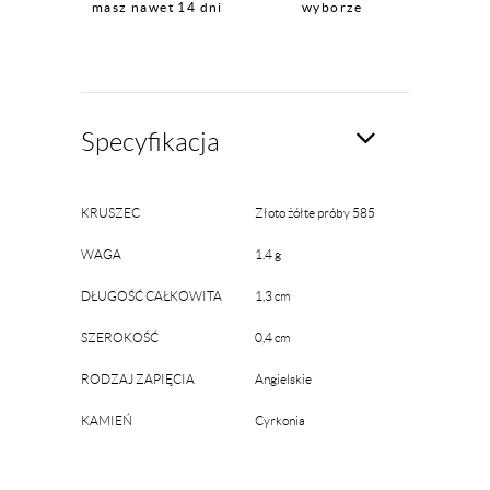
masz nawet 14 dni
wyborze
Specyfikacja
KRUSZEC
Złoto żółte próby 585
WAGA
1.4 g
DŁUGOŚĆ CAŁKOWITA
1,3 cm
SZEROKOŚĆ
0,4 cm
RODZAJ ZAPIĘCIA
Angielskie
KAMIEŃ
Cyrkonia