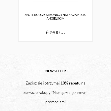
ZŁOTE KOLCZYKI KONICZYNKI NA ZAPIĘCIU
Z
ANGIELSKIM
609,00
pln
NEWSETTER
10% rabatu
Zapisz się i otrzymaj
na
pierwsze zakupy *Nie łączy się z innymi
promocjami