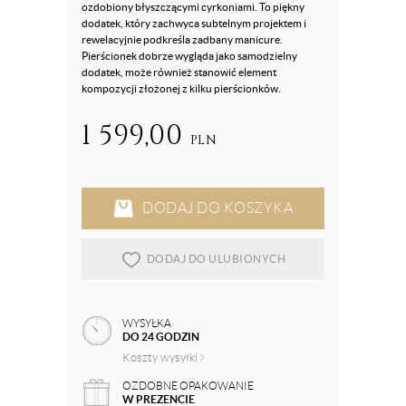
ozdobiony błyszczącymi cyrkoniami. To piękny
dodatek, który zachwyca subtelnym projektem i
rewelacyjnie podkreśla zadbany manicure.
Pierścionek dobrze wygląda jako samodzielny
dodatek, może również stanowić element
kompozycji złożonej z kilku pierścionków.
1 599,00
PLN
DODAJ DO KOSZYKA
DODAJ DO ULUBIONYCH
WYSYŁKA
DO 24 GODZIN
Koszty wysyłki
OZDOBNE OPAKOWANIE
W PREZENCIE