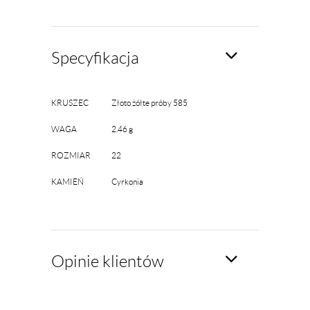
Specyfikacja
KRUSZEC
Złoto żółte próby 585
WAGA
2.46 g
ROZMIAR
22
KAMIEŃ
Cyrkonia
Opinie klientów