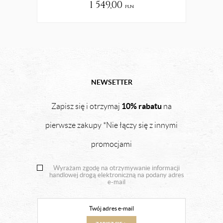
1 549,00
pln
NEWSETTER
10% rabatu
Zapisz się i otrzymaj
na
pierwsze zakupy *Nie łączy się z innymi
promocjami
Wyrażam zgodę na otrzymywanie informacji
handlowej drogą elektroniczną na podany adres
e-mail