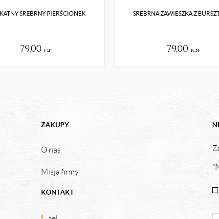
IKATNY SREBRNY PIERŚCIONEK
SREBRNA ZAWIESZKA Z BURSZ
79,00
79,00
pln
pln
ZAKUPY
N
Za
O nas
*N
Misja firmy
KONTAKT
tel.