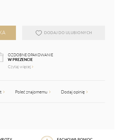
KA
DODAJ DO ULUBIONYCH
OZDOBNE OPAKOWANIE
W PREZENCIE
Czytaj więcej
kt
Poleć znajomemu
Dodaj opinię
WROTY
FACHOWA POMOC