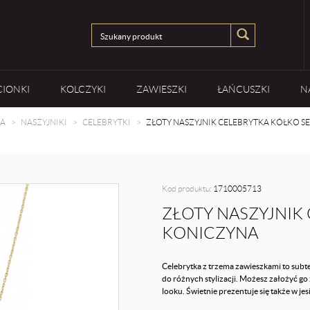
CIONKI
KOLCZYKI
ZAWIESZKI
ŁAŃCUSZKI
N
A
NASZYJNIKI
CELEBRYTKI
ZŁOTY NASZYJNIK CELEBRYTKA KÓŁKO S
Kod produktu:
1710005713
ZŁOTY NASZYJNIK
KONICZYNA
Celebrytka z trzema zawieszkami to subt
do różnych stylizacji. Możesz założyć go
looku. Świetnie prezentuje się także w j