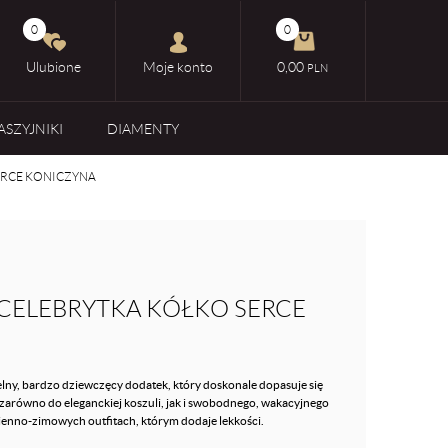
0
0
Ulubione
Moje konto
0,00
PLN
ASZYJNIKI
DIAMENTY
ERCE KONICZYNA
 CELEBRYTKA KÓŁKO SERCE
elny, bardzo dziewczęcy dodatek, który doskonale dopasuje się
 zarówno do eleganckiej koszuli, jak i swobodnego, wakacyjnego
esienno-zimowych outfitach, którym dodaje lekkości.