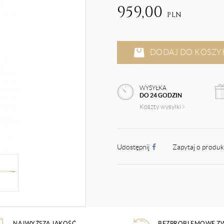
959,00
PLN
DODAJ DO KOSZY
WYSYŁKA
DO 24 GODZIN
Koszty wysyłki
Udostępnij
Zapytaj o produ
NAJWYŻSZA JAKOŚĆ
BEZPROBLEMOWE Z