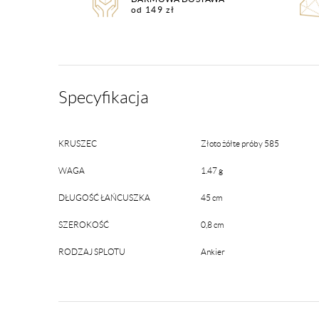
od 149 zł
Specyfikacja
KRUSZEC
Złoto żółte próby 585
WAGA
1.47 g
DŁUGOŚĆ ŁAŃCUSZKA
45 cm
SZEROKOŚĆ
0,8 cm
RODZAJ SPLOTU
Ankier