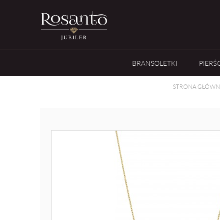
BRANSOLETKI
PIERŚ
STRONA GŁÓWN