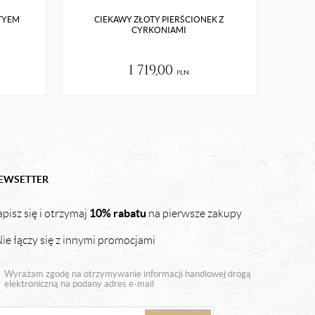
TYEM
CIEKAWY ZŁOTY PIERŚCIONEK Z
SREBRN
CYRKONIAMI
1 719,00
pln
EWSETTER
10% rabatu
pisz się i otrzymaj
na pierwsze zakupy
ie łączy się z innymi promocjami
Wyrażam zgodę na otrzymywanie informacji handlowej drogą
elektroniczną na podany adres e-mail