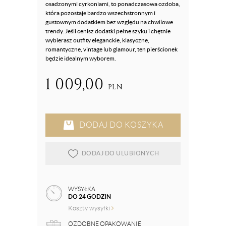
osadzonymi cyrkoniami, to ponadczasowa ozdoba,
która pozostaje bardzo wszechstronnym i
gustownym dodatkiem bez względu na chwilowe
trendy. Jeśli cenisz dodatki pełne szyku i chętnie
wybierasz outfity eleganckie, klasyczne,
romantyczne, vintage lub glamour, ten pierścionek
będzie idealnym wyborem.
1 009,00
PLN
DODAJ DO KOSZYKA
DODAJ DO ULUBIONYCH
WYSYŁKA
DO 24 GODZIN
Koszty wysyłki
OZDOBNE OPAKOWANIE