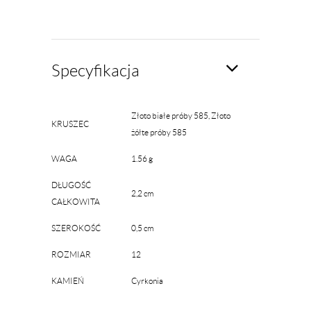
Specyfikacja
Złoto białe próby 585, Złoto
KRUSZEC
żółte próby 585
WAGA
1.56 g
DŁUGOŚĆ
2,2 cm
CAŁKOWITA
SZEROKOŚĆ
0,5 cm
ROZMIAR
12
KAMIEŃ
Cyrkonia