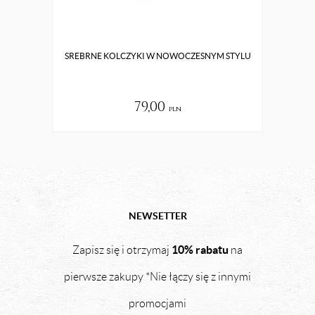
SREBRNE KOLCZYKI W NOWOCZESNYM STYLU
ZŁOT
79,00
pln
NEWSETTER
10% rabatu
Zapisz się i otrzymaj
na
pierwsze zakupy *Nie łączy się z innymi
promocjami