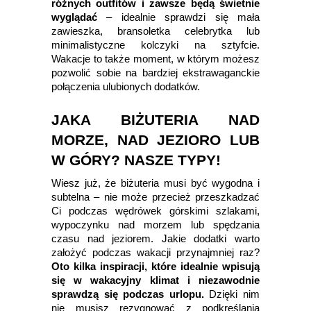
różnych outfitów i zawsze będą świetnie
wyglądać
– idealnie sprawdzi się mała
zawieszka, bransoletka celebrytka lub
minimalistyczne kolczyki na sztyfcie.
Wakacje to także moment, w którym możesz
pozwolić sobie na bardziej ekstrawaganckie
połączenia ulubionych dodatków.
JAKA BIŻUTERIA NAD
MORZE, NAD JEZIORO LUB
W GÓRY? NASZE TYPY!
Wiesz już, że biżuteria musi być wygodna i
subtelna – nie może przecież przeszkadzać
Ci podczas wędrówek górskimi szlakami,
wypoczynku nad morzem lub spędzania
czasu nad jeziorem. Jakie dodatki warto
założyć podczas wakacji przynajmniej raz?
Oto kilka inspiracji, które idealnie wpisują
się w wakacyjny klimat i niezawodnie
sprawdzą się podczas urlopu.
Dzięki nim
nie musisz rezygnować z podkreślania