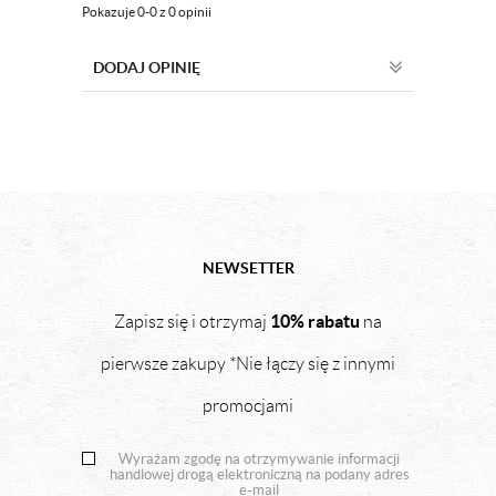
Pokazuje 0-0 z 0 opinii
DODAJ OPINIĘ
NEWSETTER
10% rabatu
Zapisz się i otrzymaj
na
pierwsze zakupy *Nie łączy się z innymi
promocjami
Wyrażam zgodę na otrzymywanie informacji
handlowej drogą elektroniczną na podany adres
e-mail