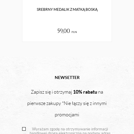
SREBRNY MEDALIK Z MATKĄ BOSKĄ
Z
59,00
pln
NEWSETTER
10% rabatu
Zapisz się i otrzymaj
na
pierwsze zakupy *Nie łączy się z innymi
promocjami
Wyrażam zgodę na otrzymywanie informacji
handlowej drogą elektroniczną na podany adres