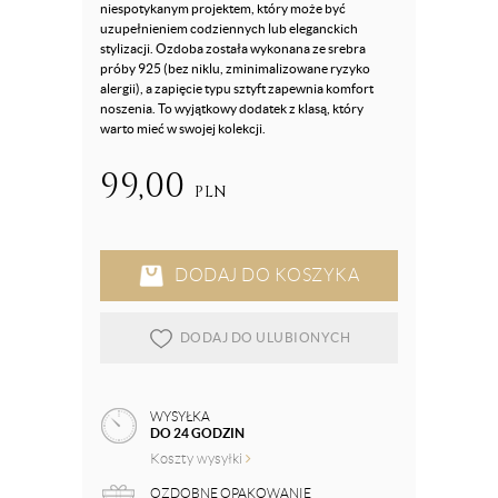
niespotykanym projektem, który może być
uzupełnieniem codziennych lub eleganckich
stylizacji. Ozdoba została wykonana ze srebra
próby 925 (bez niklu, zminimalizowane ryzyko
alergii), a zapięcie typu sztyft zapewnia komfort
noszenia. To wyjątkowy dodatek z klasą, który
warto mieć w swojej kolekcji.
99,00
PLN
DODAJ DO KOSZYKA
DODAJ DO ULUBIONYCH
WYSYŁKA
DO 24 GODZIN
Koszty wysyłki
OZDOBNE OPAKOWANIE