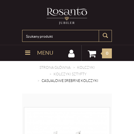
MENU
0
STRONA GŁÓWNA
KOLCZYKI
KOLCZYKI SZTYFTY
CASUALOWE SREBRNE KOLCZYKI