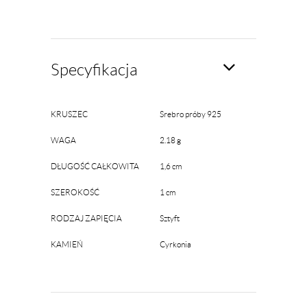
Specyfikacja
KRUSZEC
Srebro próby 925
WAGA
2.18 g
DŁUGOŚĆ CAŁKOWITA
1,6 cm
SZEROKOŚĆ
1 cm
RODZAJ ZAPIĘCIA
Sztyft
KAMIEŃ
Cyrkonia