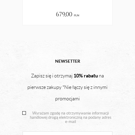
679,00
pln
NEWSETTER
10% rabatu
Zapisz się i otrzymaj
na
pierwsze zakupy *Nie łączy się z innymi
promocjami
Wyrażam zgodę na otrzymywanie informacji
handlowej drogą elektroniczną na podany adres
e-mail