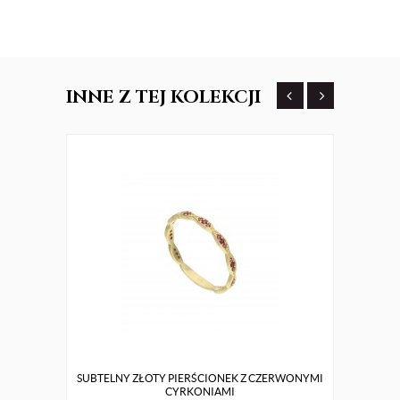
INNE
Z TEJ KOLEKCJI
SUBTELNY ZŁOTY PIERŚCIONEK Z CZERWONYMI
C
CYRKONIAMI