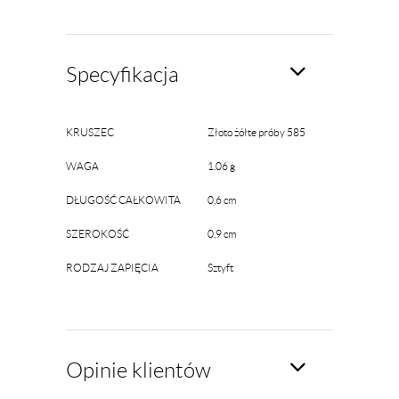
Specyfikacja
KRUSZEC
Złoto żółte próby 585
WAGA
1.06 g
DŁUGOŚĆ CAŁKOWITA
0,6 cm
SZEROKOŚĆ
0,9 cm
RODZAJ ZAPIĘCIA
Sztyft
Opinie klientów