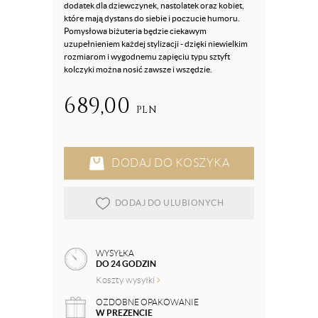
dodatek dla dziewczynek, nastolatek oraz kobiet,
które mają dystans do siebie i poczucie humoru.
Pomysłowa biżuteria będzie ciekawym
uzupełnieniem każdej stylizacji - dzięki niewielkim
rozmiarom i wygodnemu zapięciu typu sztyft
kolczyki można nosić zawsze i wszędzie.
689,00
PLN
DODAJ DO KOSZYKA
DODAJ DO ULUBIONYCH
WYSYŁKA
DO 24 GODZIN
Koszty wysyłki
OZDOBNE OPAKOWANIE
W PREZENCIE