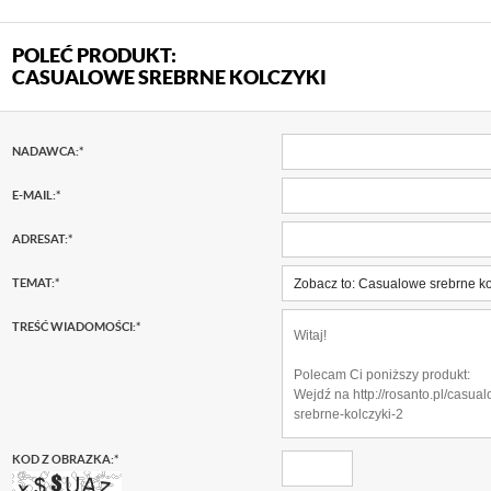
POLEĆ PRODUKT:
CASUALOWE SREBRNE KOLCZYKI
NADAWCA:
*
E-MAIL:
*
ADRESAT:
*
TEMAT:
*
TREŚĆ WIADOMOŚCI:
*
KOD Z OBRAZKA:
*