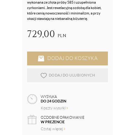
wykonana ze złota próby 585 i uzupełniona
cyrkoniami. Jest rewelacyjną ozdobą dla kobiet,
które cenią nowoczesność i minimalizm, a przy
okazji stawiają na niebanalną biżuterię.
729,00
PLN
DODAJ DO KOSZYKA
DODAJ DO ULUBIONYCH
WYSYŁKA
DO 24 GODZIN
Koszty wysyłki
OZDOBNE OPAKOWANIE
W PREZENCIE
Czytaj więcej