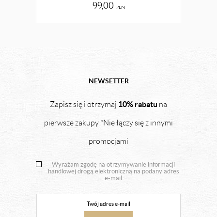
99,00
pln
NEWSETTER
10% rabatu
Zapisz się i otrzymaj
na
pierwsze zakupy *Nie łączy się z innymi
promocjami
Wyrażam zgodę na otrzymywanie informacji
handlowej drogą elektroniczną na podany adres
e-mail