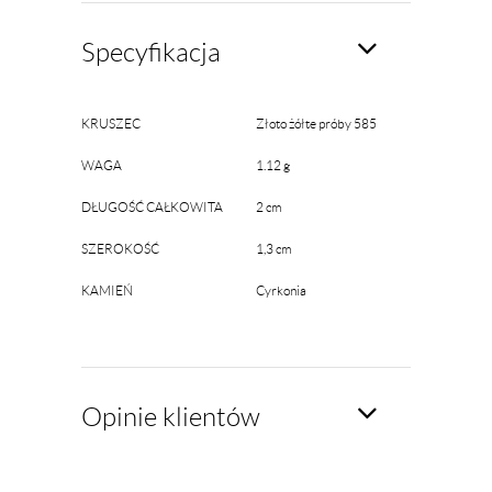
Specyfikacja
KRUSZEC
Złoto żółte próby 585
WAGA
1.12 g
DŁUGOŚĆ CAŁKOWITA
2 cm
SZEROKOŚĆ
1,3 cm
KAMIEŃ
Cyrkonia
Opinie klientów