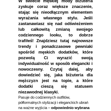
W świecie męskiej mody biżuteria
zyskuje coraz większe znaczenie,
stając się nieodłącznym elementem
wyrażania własnego stylu. Jeśli
zastanawiasz się nad odświeżeniem
lub całkowitą zmianą swojego
codziennego looku, to dobrze
trafiłeś! Znajdziesz tutaj najnowsze
trendy i ponadczasowe pewniaki
spośród męskich dodatków, które
pozwolą Ci wyrazić swoją
indywidualność w sposób elegancki i
nowoczesny. Czytaj dalej, aby
dowiedzieć się, jaka biżuteria dla
mężczyzn jest na topie, a które
dodatki cieszą się statusem
niezawodnej klasyki.
Pasuje do codziennych outfitów,
półformalnych stylizacji i eleganckich ubrań
na ważne wyjścia –
odpowiednio wybrana