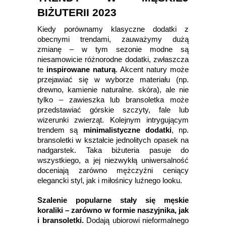
BIŻUTERII 2023
Kiedy porównamy klasyczne dodatki z
obecnymi trendami, zauważymy dużą
zmianę – w tym sezonie modne są
niesamowicie różnorodne dodatki, zwłaszcza
te
inspirowane naturą
. Akcent natury może
przejawiać się w wyborze materiału (np.
drewno, kamienie naturalne. skóra), ale nie
tylko – zawieszka lub bransoletka może
przedstawiać górskie szczyty, fale lub
wizerunki zwierząt. Kolejnym intrygującym
trendem są
minimalistyczne dodatki
, np.
bransoletki w kształcie jednolitych opasek na
nadgarstek. Taka biżuteria pasuje do
wszystkiego, a jej niezwykłą uniwersalność
doceniają zarówno mężczyźni ceniący
elegancki styl, jak i miłośnicy luźnego looku.
Szalenie popularne stały się męskie
koraliki – zarówno w formie naszyjnika, jak
i bransoletki.
Dodają ubiorowi nieformalnego