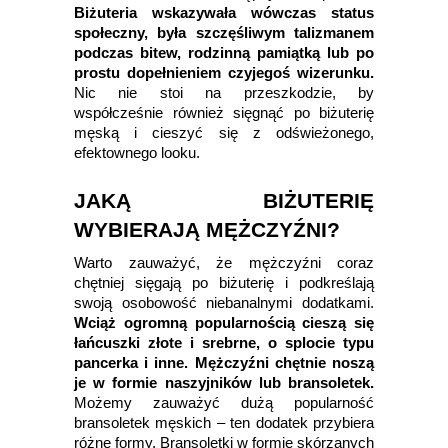
Biżuteria wskazywała wówczas status
społeczny, była szczęśliwym talizmanem
podczas bitew, rodzinną pamiątką lub po
prostu dopełnieniem czyjegoś wizerunku.
Nic nie stoi na przeszkodzie, by
współcześnie również sięgnąć po biżuterię
męską i cieszyć się z odświeżonego,
efektownego looku.
JAKĄ BIŻUTERIĘ
WYBIERAJĄ MĘŻCZYŹNI?
Warto zauważyć, że mężczyźni coraz
chętniej sięgają po biżuterię i podkreślają
swoją osobowość niebanalnymi dodatkami.
Wciąż ogromną popularnością cieszą się
łańcuszki złote i srebrne, o splocie typu
pancerka i inne. Mężczyźni chętnie noszą
je w formie naszyjników lub bransoletek.
Możemy zauważyć dużą popularność
bransoletek męskich – ten dodatek przybiera
różne formy. Bransoletki w formie skórzanych