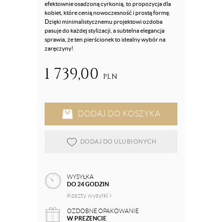
efektownie osadzoną cyrkonią, to propozycja dla
kobiet, które cenią nowoczesność i prostą formę.
Dzięki minimalistycznemu projektowi ozdoba
pasuje do każdej stylizacji, a subtelna elegancja
sprawia, że ten pierścionek to idealny wybór na
zaręczyny!
1 739,00
PLN
DODAJ DO KOSZYKA
DODAJ DO ULUBIONYCH
WYSYŁKA
DO 24 GODZIN
Koszty wysyłki
OZDOBNE OPAKOWANIE
W PREZENCIE