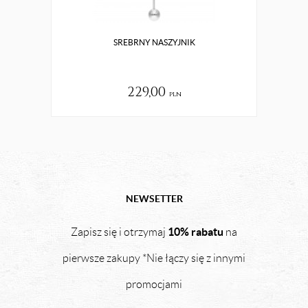
SREBRNY NASZYJNIK
SR
229,00
pln
NEWSETTER
10% rabatu
Zapisz się i otrzymaj
na
pierwsze zakupy *Nie łączy się z innymi
promocjami