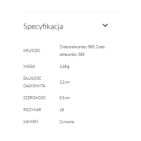
Specyfikacja
Złoto białe próby 585, Złoto
KRUSZEC
żółte próby 585
WAGA
2.68 g
DŁUGOŚĆ
2,2 cm
CAŁKOWITA
SZEROKOŚĆ
0,5 cm
ROZMIAR
18
KAMIEŃ
Cyrkonia