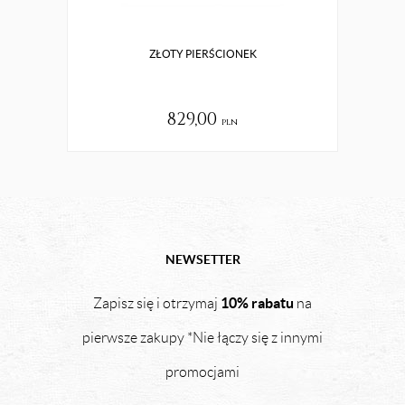
ZŁOTY PIERŚCIONEK
Z
829,00
pln
NEWSETTER
10% rabatu
Zapisz się i otrzymaj
na
pierwsze zakupy *Nie łączy się z innymi
promocjami