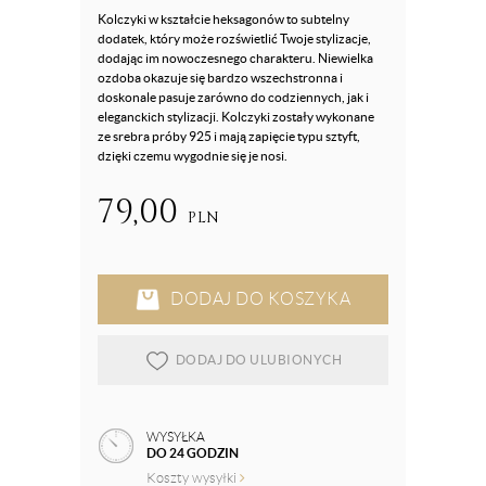
Kolczyki w kształcie heksagonów to subtelny
dodatek, który może rozświetlić Twoje stylizacje,
dodając im nowoczesnego charakteru. Niewielka
ozdoba okazuje się bardzo wszechstronna i
doskonale pasuje zarówno do codziennych, jak i
eleganckich stylizacji. Kolczyki zostały wykonane
ze srebra próby 925 i mają zapięcie typu sztyft,
dzięki czemu wygodnie się je nosi.
79,00
PLN
DODAJ DO KOSZYKA
DODAJ DO ULUBIONYCH
WYSYŁKA
DO 24 GODZIN
Koszty wysyłki