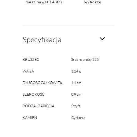
masz nawet 14 dni
wyborze
Specyfikacja
KRUSZEC
Srebro próby 925
WAGA
1.24 g
DŁUGOŚĆ CAŁKOWITA
1,1 cm
SZEROKOŚĆ
0,9 cm
RODZAJ ZAPIĘCIA
Sztyft
KAMIEŃ
Cyrkonia