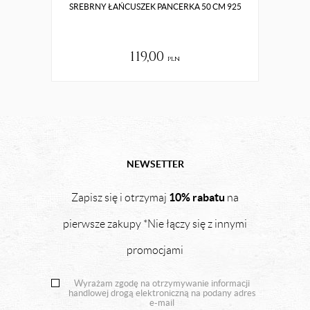
SREBRNY ŁAŃCUSZEK PANCERKA 50 CM 925
ZŁO
119,00
pln
NEWSETTER
10% rabatu
Zapisz się i otrzymaj
na
pierwsze zakupy *Nie łączy się z innymi
promocjami
Wyrażam zgodę na otrzymywanie informacji
handlowej drogą elektroniczną na podany adres
e-mail