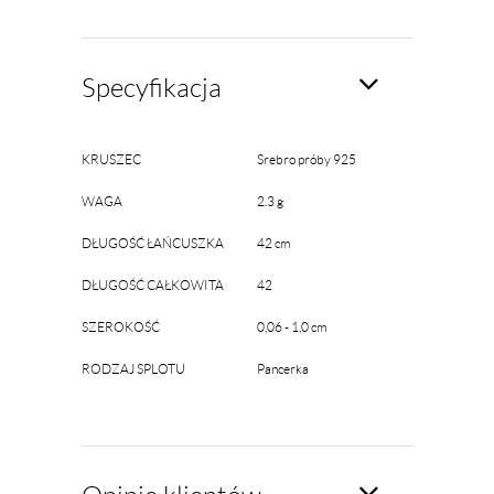
Specyfikacja
KRUSZEC
Srebro próby 925
WAGA
2.3 g
DŁUGOŚĆ ŁAŃCUSZKA
42 cm
DŁUGOŚĆ CAŁKOWITA
42
SZEROKOŚĆ
0,06 - 1,0 cm
RODZAJ SPLOTU
Pancerka