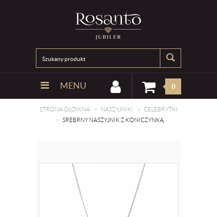
MENU
0
STRONA GŁÓWNA
NASZYJNIKI
CELEBRYTKI
SREBRNY NASZYJNIK Z KONICZYNKĄ