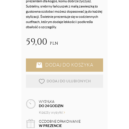
prezentem dla kogoś, komu dobrze życzysz.
Subtelny, srebrny łańcuszek z małą zawieszką to
gustowna ozdoba i możesz dopasować ją do każdej
stylizacji. Świetnie prezentuje się w codziennych
outfitach, którym dodaje lekkości i podkreśla
dbałość o szczegóły.
59,00
PLN
DODAJ DO KOSZYKA
DODAJ DO ULUBIONYCH
WYSYŁKA
DO 24 GODZIN
Koszty wysyłki
OZDOBNE OPAKOWANIE
W PREZENCIE