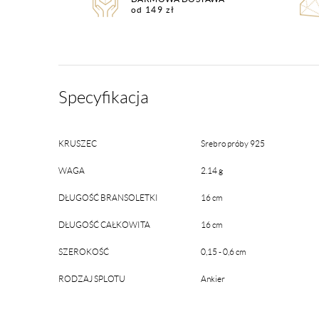
od 149 zł
Specyfikacja
KRUSZEC
Srebro próby 925
WAGA
2.14 g
DŁUGOŚĆ BRANSOLETKI
16 cm
DŁUGOŚĆ CAŁKOWITA
16 cm
SZEROKOŚĆ
0,15 - 0,6 cm
RODZAJ SPLOTU
Ankier