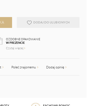
KA
DODAJ DO ULUBIONYCH
OZDOBNE OPAKOWANIE
W PREZENCIE
Czytaj więcej
kt
Poleć znajomemu
Dodaj opinię
WROTY
FACHOWA POMOC