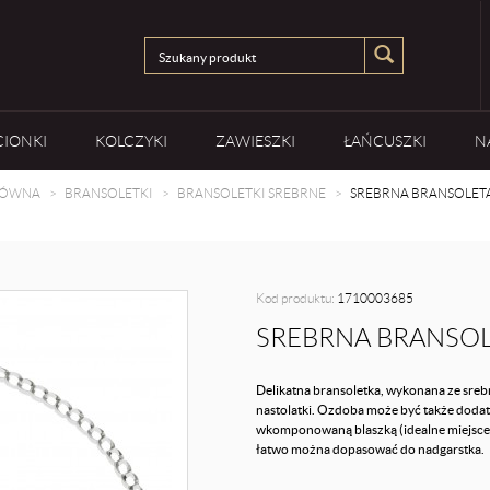
CIONKI
KOLCZYKI
ZAWIESZKI
ŁAŃCUSZKI
N
ŁÓWNA
BRANSOLETKI
BRANSOLETKI SREBRNE
SREBRNA BRANSOLETA
Kod produktu:
1710003685
SREBRNA BRANSOL
Delikatna bransoletka, wykonana ze sreb
nastolatki. Ozdoba może być także dodatk
wkomponowaną blaszką (idealne miejsce 
łatwo można dopasować do nadgarstka.