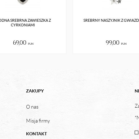
DNA SREBRNA ZAWIESZKA Z
SREBRNY NASZYJNIK Z GWIAZ
CYRKONIAMI
69,00
99,00
pln
pln
ZAKUPY
N
Za
O nas
*N
Misja firmy
KONTAKT