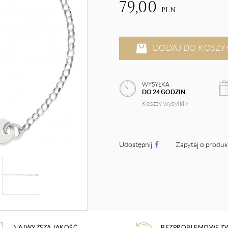
79,00
PLN
DODAJ DO KOSZY
WYSYŁKA
DO 24 GODZIN
Koszty wysyłki
Udostępnij
Zapytaj o produ
NAJWYŻSZA JAKOŚĆ
BEZPROBLEMOWE Z