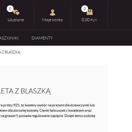
0
0
Ulubione
Moje konto
0,00
PLN
ASZYJNIKI
DIAMENTY
 Z BLASZKĄ
ETA Z BLASZKĄ
ra próby 925, to świetny wybór na prezent dla dziewczynki lub
iem dla dorosłej kobiety. Cienki łańcuszek z kwiatkiem oraz
na grawer!) posiada regulowane zapięcie. Dzięki temu ozdobę