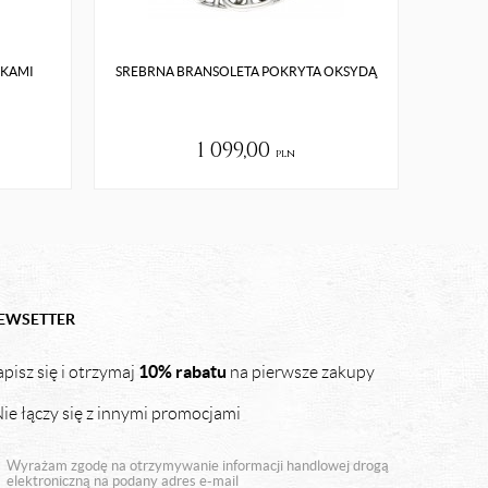
DKAMI
SREBRNA BRANSOLETA POKRYTA OKSYDĄ
S
1 099,00
pln
EWSETTER
10% rabatu
pisz się i otrzymaj
na pierwsze zakupy
ie łączy się z innymi promocjami
Wyrażam zgodę na otrzymywanie informacji handlowej drogą
elektroniczną na podany adres e-mail