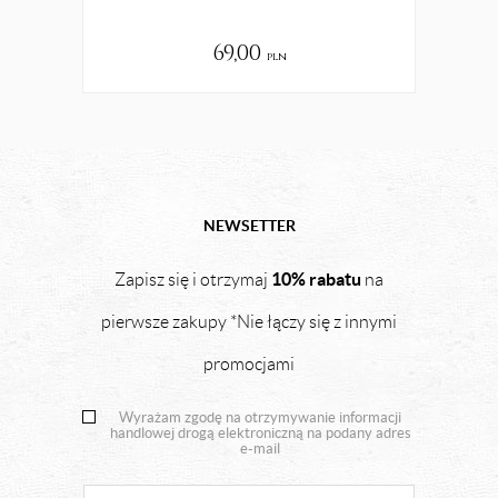
69,00
pln
NEWSETTER
10% rabatu
Zapisz się i otrzymaj
na
pierwsze zakupy *Nie łączy się z innymi
promocjami
Wyrażam zgodę na otrzymywanie informacji
handlowej drogą elektroniczną na podany adres
e-mail