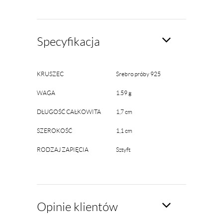
Specyfikacja
KRUSZEC
Srebro próby 925
WAGA
1.59 g
DŁUGOŚĆ CAŁKOWITA
1,7 cm
SZEROKOŚĆ
1,1 cm
RODZAJ ZAPIĘCIA
Sztyft
Opinie klientów