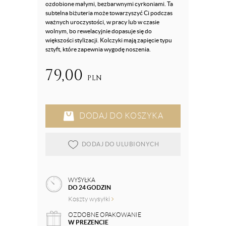
ozdobione małymi, bezbarwnymi cyrkoniami. Ta
subtelna biżuteria może towarzyszyć Ci podczas
ważnych uroczystości, w pracy lub w czasie
wolnym, bo rewelacyjnie dopasuje się do
większości stylizacji. Kolczyki mają zapięcie typu
sztyft, które zapewnia wygodę noszenia.
79,00
PLN
DODAJ DO KOSZYKA
DODAJ DO ULUBIONYCH
WYSYŁKA
DO 24 GODZIN
Koszty wysyłki
OZDOBNE OPAKOWANIE
W PREZENCIE