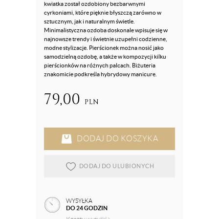
kwiatka został ozdobiony bezbarwnymi
cyrkoniami, które pięknie błyszczą zarówno w
sztucznym, jak i naturalnym świetle.
Minimalistyczna ozdoba doskonale wpisuje się w
najnowsze trendy i świetnie uzupełni codzienne,
modne stylizacje. Pierścionek można nosić jako
samodzielną ozdobę, a także w kompozycji kilku
pierścionków na różnych palcach. Biżuteria
znakomicie podkreśla hybrydowy manicure.
79,00
PLN
DODAJ DO KOSZYKA
DODAJ DO ULUBIONYCH
WYSYŁKA
DO 24 GODZIN