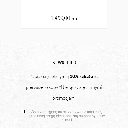
1 499,00
pln
NEWSETTER
10% rabatu
Zapisz się i otrzymaj
na
pierwsze zakupy *Nie łączy się z innymi
promocjami
Wyrażam zgodę na otrzymywanie informacji
handlowej drogą elektroniczną na podany adres
e-mail