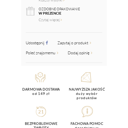
Koszty wysyłki
OZDOBNE OPAKOWANIE
W PREZENCIE
Czytaj więcej
Udostępnij
Zapytaj o produkt
Poleć znajomemu
Dodaj opinię
DARMOWA DOSTAWA
NAJWYŻSZA JAKOŚĆ
od 149 zł
duży wybór
produktów
BEZPROBLEMOWE
FACHOWA POMOC
ZWROTY
doradzimy w